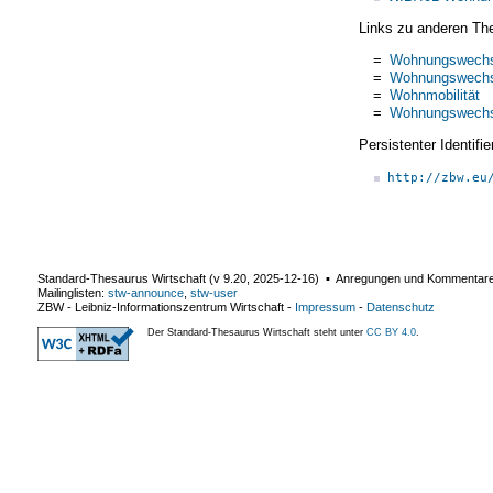
Links zu anderen Th
=
Wohnungswechs
=
Wohnungswechs
=
Wohnmobilität
=
Wohnungswechs
Persistenter Identif
http://zbw.eu
Standard-Thesaurus Wirtschaft (v
9.20
,
2025-12-16
) ▪ Anregungen und Kommentar
Mailinglisten:
stw-announce
,
stw-user
ZBW - Leibniz-Informationszentrum Wirtschaft
-
Impressum
-
Datenschutz
Der Standard-Thesaurus Wirtschaft steht unter
CC BY 4.0
.