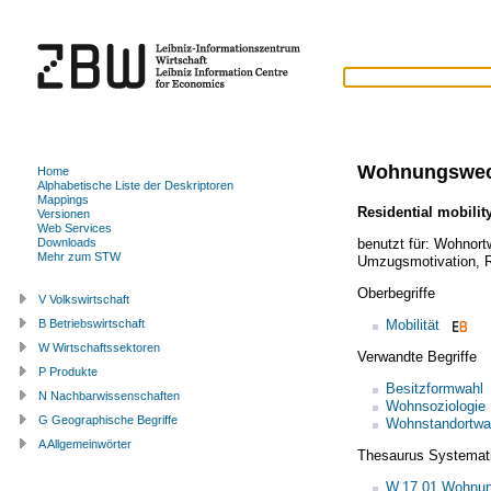
Wohnungswec
Home
Alphabetische Liste der Deskriptoren
Mappings
Residential mobilit
Versionen
Web Services
benutzt für:
Wohnort
Downloads
Mehr zum STW
Umzugsmotivation
,
Oberbegriffe
V Volkswirtschaft
Mobilität
B Betriebswirtschaft
W Wirtschaftssektoren
Verwandte Begriffe
P Produkte
Besitzformwahl
N Nachbarwissenschaften
Wohnsoziologie
G Geographische Begriffe
Wohnstandortwa
A Allgemeinwörter
Thesaurus Systemat
W.17.01 Wohnun