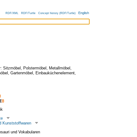
English
RDF/XML
RDF/Turtle
Concept history (RDF/Turtle)
r:
Sitzmöbel
,
Polstermöbel
,
Metallmöbel
,
öbel
,
Gartenmöbel
,
Einbauküchenelement
,
ik
te
 Kunststoffwaren
esauri und Vokabularen