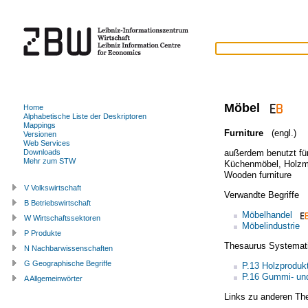
Möbel
Home
Alphabetische Liste der Deskriptoren
Mappings
Furniture
(engl.)
Versionen
Web Services
außerdem benutzt fü
Downloads
Mehr zum STW
Küchenmöbel
,
Holzm
Wooden furniture
V Volkswirtschaft
Verwandte Begriffe
B Betriebswirtschaft
Möbelhandel
W Wirtschaftssektoren
Möbelindustrie
P Produkte
Thesaurus Systemat
N Nachbarwissenschaften
G Geographische Begriffe
P.13 Holzproduk
P.16 Gummi- und
A Allgemeinwörter
Links zu anderen Th