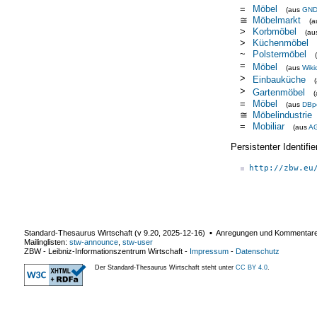
=
Möbel
(aus
GN
≅
Möbelmarkt
(
>
Korbmöbel
(a
>
Küchenmöbel
~
Polstermöbel
=
Möbel
(aus
Wiki
>
Einbauküche
>
Gartenmöbel
=
Möbel
(aus
DBp
≅
Möbelindustrie
=
Mobiliar
(aus
A
Persistenter Identif
http://zbw.eu
Standard-Thesaurus Wirtschaft (v
9.20
,
2025-12-16
) ▪ Anregungen und Kommentar
Mailinglisten:
stw-announce
,
stw-user
ZBW - Leibniz-Informationszentrum Wirtschaft
-
Impressum
-
Datenschutz
Der Standard-Thesaurus Wirtschaft steht unter
CC BY 4.0
.