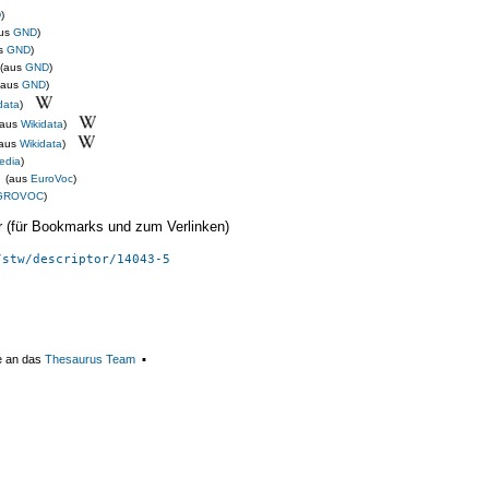
D
)
aus
GND
)
us
GND
)
(aus
GND
)
(aus
GND
)
data
)
(aus
Wikidata
)
(aus
Wikidata
)
edia
)
(aus
EuroVoc
)
GROVOC
)
ier (für Bookmarks und zum Verlinken)
/stw/descriptor/14043-5
e an das
Thesaurus Team
▪