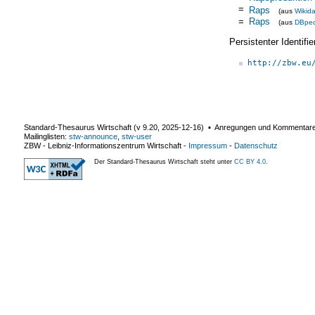
=
Raps
(aus
Wikid
=
Raps
(aus
DBped
Persistenter Identif
http://zbw.eu
Standard-Thesaurus Wirtschaft (v
9.20
,
2025-12-16
) ▪ Anregungen und Kommentar
Mailinglisten:
stw-announce
,
stw-user
ZBW - Leibniz-Informationszentrum Wirtschaft
-
Impressum
-
Datenschutz
Der Standard-Thesaurus Wirtschaft steht unter
CC BY 4.0
.