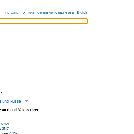
English
RDF/XML
RDF/Turtle
Concept history (RDF/Turtle)
ik
te und Nüsse
esauri und Vokabularen
s
GND
)
us
GND
)
(aus
GND
)