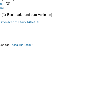
ata
)
ia
)
ier (für Bookmarks und zum Verlinken)
/stw/descriptor/14078-0
e an das
Thesaurus Team
▪