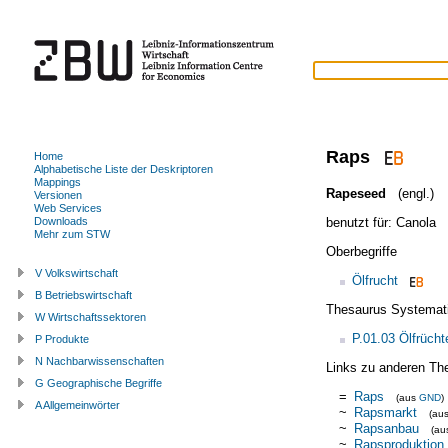
Raps
Home
Alphabetische Liste der Deskriptoren
Mappings
Rapeseed
(engl.)
Versionen
Web Services
benutzt für:
Canola
Downloads
Mehr zum STW
Oberbegriffe
V Volkswirtschaft
Ölfrucht
B Betriebswirtschaft
Thesaurus Systemat
W Wirtschaftssektoren
P.01.03 Ölfrüch
P Produkte
N Nachbarwissenschaften
Links zu anderen Th
G Geographische Begriffe
=
Raps
(aus
GND
)
A Allgemeinwörter
~
Rapsmarkt
(au
~
Rapsanbau
(a
~
Rapsproduktion