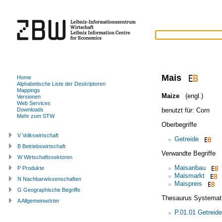
Mais
Home
Alphabetische Liste der Deskriptoren
Mappings
Maize
(engl.)
Versionen
Web Services
benutzt für:
Corn
Downloads
Mehr zum STW
Oberbegriffe
V Volkswirtschaft
Getreide
B Betriebswirtschaft
Verwandte Begriffe
W Wirtschaftssektoren
Maisanbau
P Produkte
Maismarkt
N Nachbarwissenschaften
Maispreis
G Geographische Begriffe
Thesaurus Systemat
A Allgemeinwörter
P.01.01 Getreide