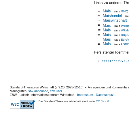
Links zu anderen Th
=
Mais
(aus
GND
)
~
Maishandel
(a
~
Maiswirtschaft
=
Mais
(aus
Wikid
≅
Mais
(aus
Wikid
=
Mais
(aus
DBpe
=
Mais
(aus
EuroV
=
Mais
(aus
AGR
Persistenter Identif
http://zbw.eu
Standard-Thesaurus Wirtschaft (v
9.20
,
2025-12-16
) ▪ Anregungen und Kommentar
Mailinglisten:
stw-announce
,
stw-user
ZBW - Leibniz-Informationszentrum Wirtschaft
-
Impressum
-
Datenschutz
Der Standard-Thesaurus Wirtschaft steht unter
CC BY 4.0
.