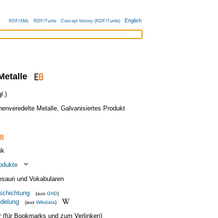
English
RDF/XML
RDF/Turtle
Concept history (RDF/Turtle)
Metalle
l.)
henveredelte Metalle
,
Galvanisiertes Produkt
ik
odukte
esauri und Vokabularen
schichtung
(aus
GND
)
edelung
(aus
Wikidata
)
ier (für Bookmarks und zum Verlinken)