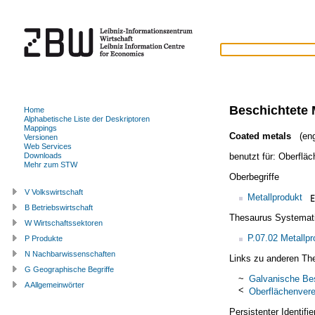
Beschichtete 
Home
Alphabetische Liste der Deskriptoren
Mappings
Coated metals
(eng
Versionen
Web Services
benutzt für:
Oberfläc
Downloads
Mehr zum STW
Oberbegriffe
V Volkswirtschaft
Metallprodukt
B Betriebswirtschaft
Thesaurus Systemat
W Wirtschaftssektoren
P.07.02 Metallpr
P Produkte
N Nachbarwissenschaften
Links zu anderen Th
G Geographische Begriffe
~
Galvanische Be
A Allgemeinwörter
<
Oberflächenver
Persistenter Identif