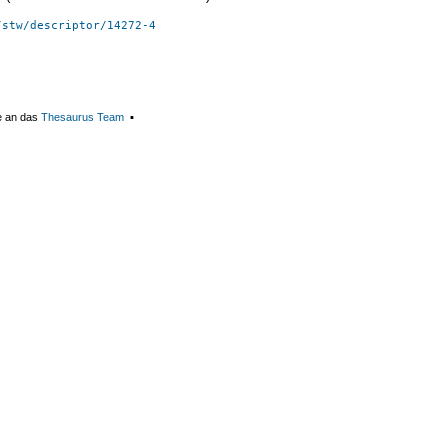
/stw/descriptor/14272-4
e an das
Thesaurus Team
▪