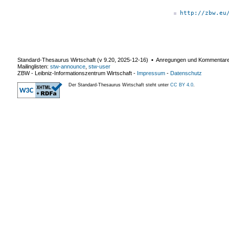
http://zbw.eu
Standard-Thesaurus Wirtschaft (v
9.20
,
2025-12-16
) ▪ Anregungen und Kommentar
Mailinglisten:
stw-announce
,
stw-user
ZBW - Leibniz-Informationszentrum Wirtschaft
-
Impressum
-
Datenschutz
Der Standard-Thesaurus Wirtschaft steht unter
CC BY 4.0
.