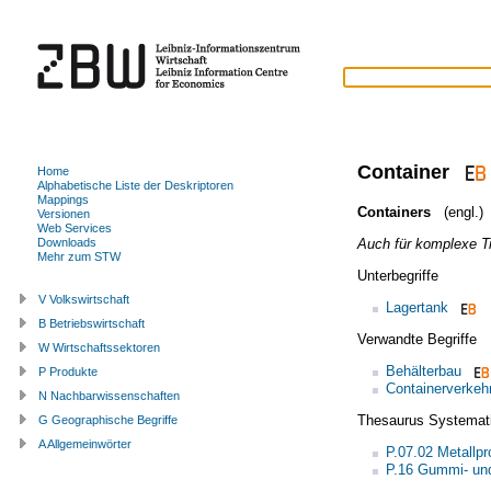
Container
Home
Alphabetische Liste der Deskriptoren
Mappings
Containers
(engl.)
Versionen
Web Services
Auch für komplexe T
Downloads
Mehr zum STW
Unterbegriffe
V Volkswirtschaft
Lagertank
B Betriebswirtschaft
Verwandte Begriffe
W Wirtschaftssektoren
Behälterbau
P Produkte
Containerverkeh
N Nachbarwissenschaften
Thesaurus Systemat
G Geographische Begriffe
A Allgemeinwörter
P.07.02 Metallpr
P.16 Gummi- und