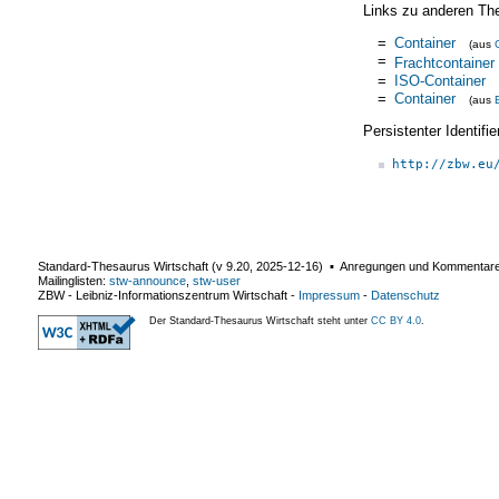
Links zu anderen Th
=
Container
(aus
=
Frachtcontainer
=
ISO-Container
=
Container
(aus
Persistenter Identif
http://zbw.eu
Standard-Thesaurus Wirtschaft (v
9.20
,
2025-12-16
) ▪ Anregungen und Kommentar
Mailinglisten:
stw-announce
,
stw-user
ZBW - Leibniz-Informationszentrum Wirtschaft
-
Impressum
-
Datenschutz
Der Standard-Thesaurus Wirtschaft steht unter
CC BY 4.0
.