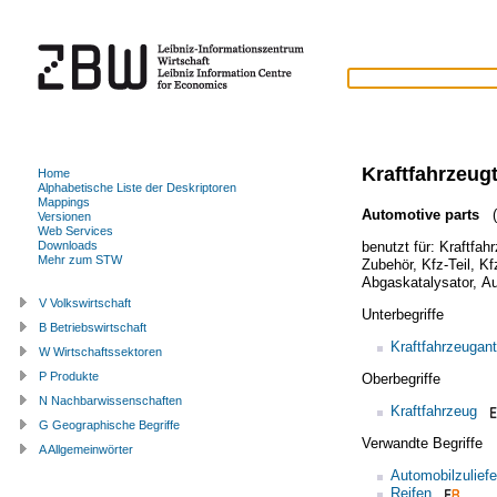
Kraftfahrzeugt
Home
Alphabetische Liste der Deskriptoren
Mappings
Automotive parts
(
Versionen
Web Services
benutzt für:
Kraftfah
Downloads
Mehr zum STW
Zubehör
,
Kfz-Teil
,
Kf
Abgaskatalysator
,
Au
V Volkswirtschaft
Unterbegriffe
B Betriebswirtschaft
Kraftfahrzeugant
W Wirtschaftssektoren
P Produkte
Oberbegriffe
N Nachbarwissenschaften
Kraftfahrzeug
G Geographische Begriffe
Verwandte Begriffe
A Allgemeinwörter
Automobilzuliefe
Reifen