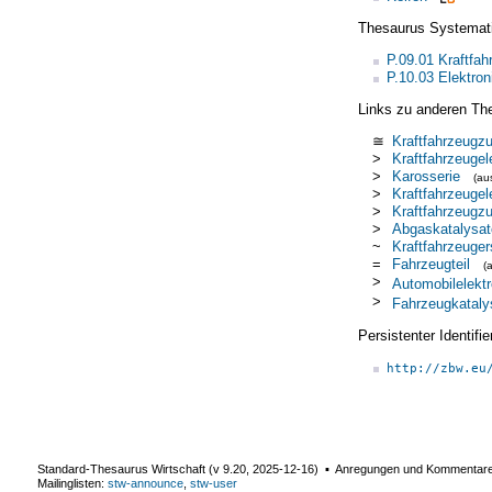
Thesaurus Systemat
P.09.01 Kraftfah
P.10.03 Elektro
Links zu anderen Th
≅
Kraftfahrzeugz
>
Kraftfahrzeugel
>
Karosserie
(a
>
Kraftfahrzeugel
>
Kraftfahrzeugz
>
Abgaskatalysat
~
Kraftfahrzeuger
=
Fahrzeugteil
(
>
Automobilelektr
>
Fahrzeugkataly
Persistenter Identif
http://zbw.eu
Standard-Thesaurus Wirtschaft (v
9.20
,
2025-12-16
) ▪ Anregungen und Kommentar
Mailinglisten:
stw-announce
,
stw-user