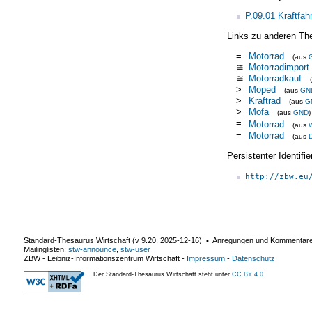
P.09.01 Kraftfah
Links zu anderen Th
=
Motorrad
(aus
≅
Motorradimport
≅
Motorradkauf
>
Moped
(aus
GN
>
Kraftrad
(aus
G
>
Mofa
(aus
GND
)
=
Motorrad
(aus
W
=
Motorrad
(aus
Persistenter Identif
http://zbw.eu
Standard-Thesaurus Wirtschaft (v
9.20
,
2025-12-16
) ▪ Anregungen und Kommentar
Mailinglisten:
stw-announce
,
stw-user
ZBW - Leibniz-Informationszentrum Wirtschaft
-
Impressum
-
Datenschutz
Der Standard-Thesaurus Wirtschaft steht unter
CC BY 4.0
.