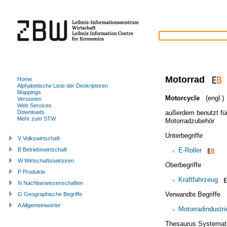
Motorrad
Home
Alphabetische Liste der Deskriptoren
Mappings
Motorcycle
(engl.)
Versionen
Web Services
außerdem benutzt fü
Downloads
Mehr zum STW
Motorradzubehör
Unterbegriffe
V Volkswirtschaft
E-Roller
B Betriebswirtschaft
W Wirtschaftssektoren
Oberbegriffe
P Produkte
Kraftfahrzeug
N Nachbarwissenschaften
Verwandte Begriffe
G Geographische Begriffe
A Allgemeinwörter
Motorradindustri
Thesaurus Systemat