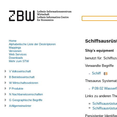
Schiffsausrüs
Home
Alphabetische Liste der Deskriptoren
Mappings
Ship's equipment
(
Versionen
Web Services
benutzt für:
Schiffsz
Downloads
Mehr zum STW
Verwandte Begriffe
V Volkswirtschaft
Schiff
B Betriebswirtschaft
Thesaurus Systemat
W Wirtschaftssektoren
P.09.02 Wasser
P Produkte
N Nachbarwissenschaften
Links zu anderen Th
G Geographische Begriffe
=
Schiffsausrüstu
A Allgemeinwörter
=
Schiffsausrüstu
Persistenter Identif