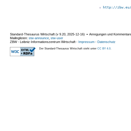
http://zbw.eu
Standard-Thesaurus Wirtschaft (v
9.20
,
2025-12-16
) ▪ Anregungen und Kommentar
Mailinglisten:
stw-announce
,
stw-user
ZBW - Leibniz-Informationszentrum Wirtschaft
-
Impressum
-
Datenschutz
Der Standard-Thesaurus Wirtschaft steht unter
CC BY 4.0
.