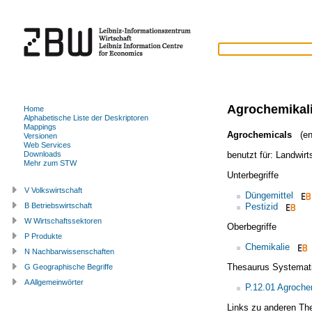
Agrochemikal
Home
Alphabetische Liste der Deskriptoren
Mappings
Agrochemicals
(en
Versionen
Web Services
benutzt für:
Landwirt
Downloads
Mehr zum STW
Unterbegriffe
V Volkswirtschaft
Düngemittel
Pestizid
B Betriebswirtschaft
W Wirtschaftssektoren
Oberbegriffe
P Produkte
Chemikalie
N Nachbarwissenschaften
Thesaurus Systemat
G Geographische Begriffe
A Allgemeinwörter
P.12.01 Agroche
Links zu anderen Th