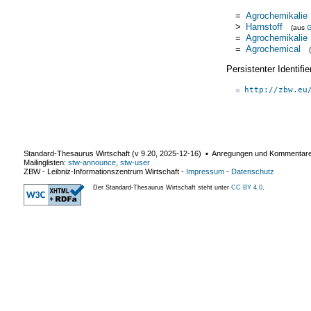
=
Agrochemikalie
>
Harnstoff
(aus
=
Agrochemikalie
=
Agrochemical
Persistenter Identif
http://zbw.eu
Standard-Thesaurus Wirtschaft (v
9.20
,
2025-12-16
) ▪ Anregungen und Kommentar
Mailinglisten:
stw-announce
,
stw-user
ZBW - Leibniz-Informationszentrum Wirtschaft
-
Impressum
-
Datenschutz
Der Standard-Thesaurus Wirtschaft steht unter
CC BY 4.0
.