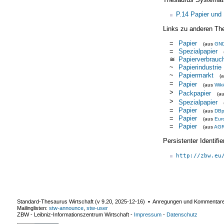
P.14 Papier und
Links zu anderen Th
=
Papier
(aus
GN
=
Spezialpapier
≅
Papierverbrauc
~
Papierindustrie
~
Papiermarkt
(
=
Papier
(aus
Wik
>
Packpapier
(a
>
Spezialpapier
=
Papier
(aus
DBp
=
Papier
(aus
Eur
=
Papier
(aus
AG
Persistenter Identif
http://zbw.eu
Standard-Thesaurus Wirtschaft (v
9.20
,
2025-12-16
) ▪ Anregungen und Kommentar
Mailinglisten:
stw-announce
,
stw-user
ZBW - Leibniz-Informationszentrum Wirtschaft
-
Impressum
-
Datenschutz