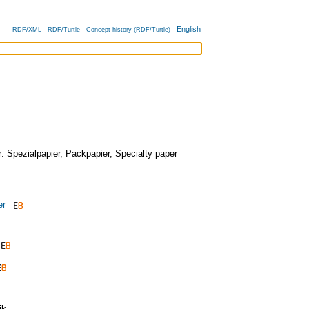
English
RDF/XML
RDF/Turtle
Concept history (RDF/Turtle)
r:
Spezialpapier
,
Packpapier
,
Specialty paper
er
ik