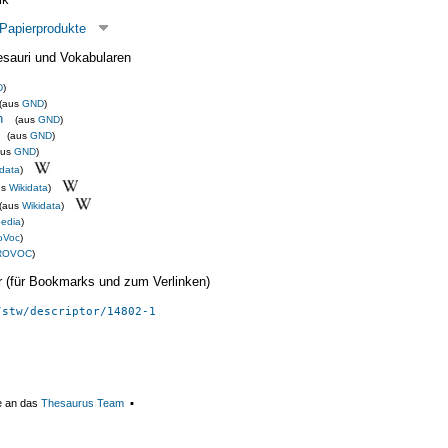
 Papierprodukte
esauri und Vokabularen
D
)
(aus
GND
)
h
(aus
GND
)
(aus
GND
)
aus
GND
)
idata
)
us
Wikidata
)
(aus
Wikidata
)
edia
)
oVoc
)
ROVOC
)
ier (für Bookmarks und zum Verlinken)
/stw/descriptor/14802-1
e an das
Thesaurus Team
▪