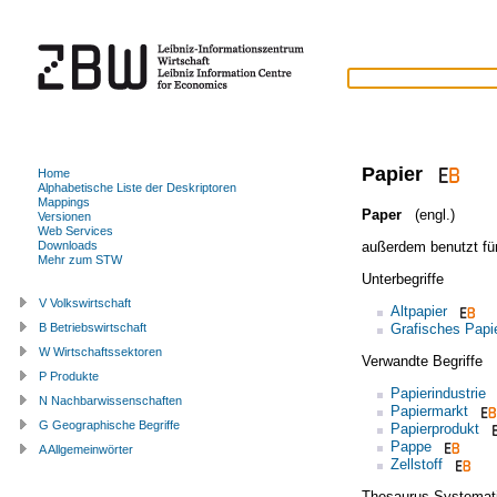
Papier
Home
Alphabetische Liste der Deskriptoren
Mappings
Paper
(engl.)
Versionen
Web Services
außerdem benutzt fü
Downloads
Mehr zum STW
Unterbegriffe
V Volkswirtschaft
Altpapier
Grafisches Papi
B Betriebswirtschaft
W Wirtschaftssektoren
Verwandte Begriffe
P Produkte
Papierindustrie
N Nachbarwissenschaften
Papiermarkt
G Geographische Begriffe
Papierprodukt
Pappe
A Allgemeinwörter
Zellstoff
Thesaurus Systemat