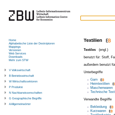
Textilien
Home
Alphabetische Liste der Deskriptoren
Mappings
Textiles
(engl.)
Versionen
Web Services
benutzt für:
Stoff
,
Fa
Downloads
Mehr zum STW
außerdem benutzt fü
V Volkswirtschaft
Unterbegriffe
B Betriebswirtschaft
Garn
W Wirtschaftssektoren
Heimtextilien
P Produkte
Maschenwaren
Technische Texti
N Nachbarwissenschaften
G Geographische Begriffe
Verwandte Begriffe
A Allgemeinwörter
Bekleidung
Kurzwaren
Textilindustrie