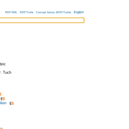
English
RDF/XML
RDF/Turtle
Concept history (RDF/Turtle)
bric
r:
Tuch
lien