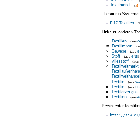
Textilmarkt
Thesaurus Systemat
P.17 Textilien
Links zu anderen Th
=
Textilien
(aus
G
≅
Textilimport
(a
>
Gewebe
(aus
G
>
Stoff
(aus
GND
)
>
Vliesstoff
(aus
<
Textilweltmarkt
~
Textilaußenhan
~
Textilwelthande
=
Textilie
(aus
Wik
=
Textilie
(aus
DB
=
Textilerzeugnis
=
Textilien
(aus
A
Persistenter Identif
http://zbw.eu