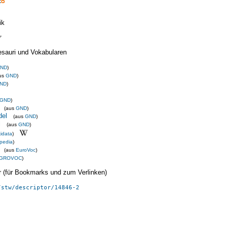
ik
esauri und Vokabularen
ND
)
us
GND
)
ND
)
GND
)
(aus
GND
)
del
(aus
GND
)
l
(aus
GND
)
idata
)
pedia
)
(aus
EuroVoc
)
GROVOC
)
ier (für Bookmarks und zum Verlinken)
/stw/descriptor/14846-2