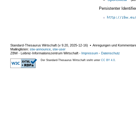
Persistenter Identif
http://zbw.eu
Standard-Thesaurus Wirtschaft (v
9.20
,
2025-12-16
) ▪ Anregungen und Kommentar
Mailinglisten:
stw-announce
,
stw-user
ZBW - Leibniz-Informationszentrum Wirtschaft
-
Impressum
-
Datenschutz
Der Standard-Thesaurus Wirtschaft steht unter
CC BY 4.0
.