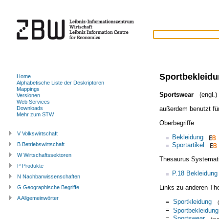
Sportbekleid
Home
Alphabetische Liste der Deskriptoren
Mappings
Sportswear
(engl.)
Versionen
Web Services
außerdem benutzt fü
Downloads
Mehr zum STW
Oberbegriffe
V Volkswirtschaft
Bekleidung
Sportartikel
B Betriebswirtschaft
W Wirtschaftssektoren
Thesaurus Systemat
P Produkte
P.18 Bekleidung
N Nachbarwissenschaften
Links zu anderen Th
G Geographische Begriffe
A Allgemeinwörter
=
Sportkleidung
=
Sportbekleidung
=
Sportswear
(a