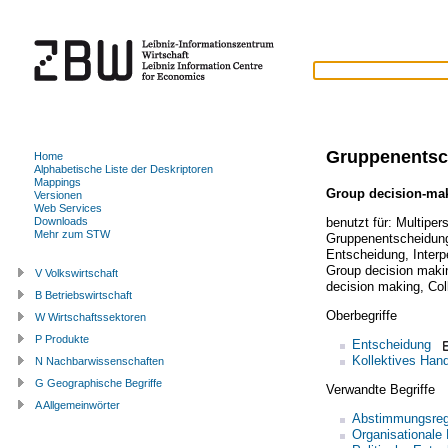
Gruppenentsc
Home
Alphabetische Liste der Deskriptoren
Mappings
Group decision-ma
Versionen
Web Services
benutzt für:
Multiper
Downloads
Mehr zum STW
Gruppenentscheidun
Entscheidung
,
Inter
Group decision maki
V Volkswirtschaft
decision making
,
Col
B Betriebswirtschaft
Oberbegriffe
W Wirtschaftssektoren
P Produkte
Entscheidung
Kollektives Han
N Nachbarwissenschaften
G Geographische Begriffe
Verwandte Begriffe
A Allgemeinwörter
Abstimmungsreg
Organisationale