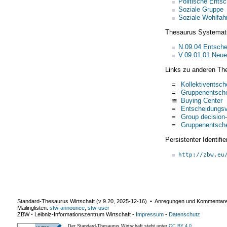
Politische Ents
Soziale Gruppe
Soziale Wohlfahr
Thesaurus Systemat
N.09.04 Entsche
V.09.01.01 Neue
Links zu anderen Th
=
Kollektiventsch
=
Gruppenentsch
≅
Buying Center
=
Entscheidungsv
=
Group decision
=
Gruppenentsch
Persistenter Identif
http://zbw.eu
Standard-Thesaurus Wirtschaft (v
9.20
,
2025-12-16
) ▪ Anregungen und Kommentar
Mailinglisten:
stw-announce
,
stw-user
ZBW - Leibniz-Informationszentrum Wirtschaft
-
Impressum
-
Datenschutz
Der Standard-Thesaurus Wirtschaft steht unter
CC BY 4.0
.