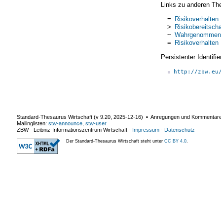
Links zu anderen Th
=
Risikoverhalten
>
Risikobereitscha
~
Wahrgenommene
=
Risikoverhalten
Persistenter Identif
http://zbw.eu
Standard-Thesaurus Wirtschaft (v
9.20
,
2025-12-16
) ▪ Anregungen und Kommentar
Mailinglisten:
stw-announce
,
stw-user
ZBW - Leibniz-Informationszentrum Wirtschaft
-
Impressum
-
Datenschutz
Der Standard-Thesaurus Wirtschaft steht unter
CC BY 4.0
.