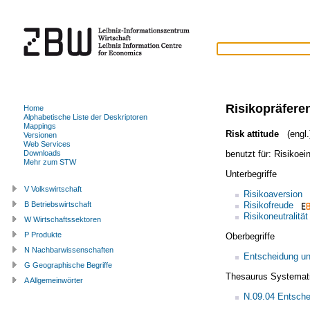
Risikopräfere
Home
Alphabetische Liste der Deskriptoren
Mappings
Risk attitude
(engl.
Versionen
Web Services
benutzt für:
Risikoein
Downloads
Mehr zum STW
Unterbegriffe
V Volkswirtschaft
Risikoaversion
Risikofreude
B Betriebswirtschaft
Risikoneutralität
W Wirtschaftssektoren
P Produkte
Oberbegriffe
N Nachbarwissenschaften
Entscheidung un
G Geographische Begriffe
Thesaurus Systemat
A Allgemeinwörter
N.09.04 Entsche