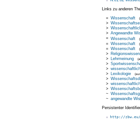
Links zu anderen Th
=
Wissenschaft
>
Wissenschaftse
>
Wissenschaftlic
>
Angewandte Wi
=
Wissenschaft
=
Wissenschaft
=
Wissenschaft
>
Religionswissen
>
Lehrmeinung
(
>
Sportwissensch
>
wissenschaftlic
>
Lexikologie
(a
>
Wissenschaftsdi
>
wissenschaftlich
>
Wissenschaftsbe
~
Wissenschaftsgl
~
angewandte Wis
Persistenter Identif
http://zbw.eu