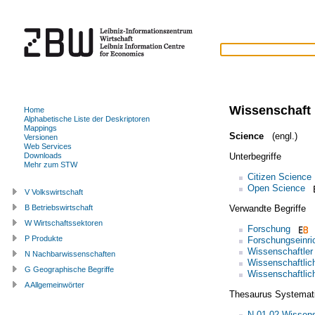
Wissenschaft
Home
Alphabetische Liste der Deskriptoren
Mappings
Science
(engl.)
Versionen
Web Services
Unterbegriffe
Downloads
Mehr zum STW
Citizen Science
Open Science
V Volkswirtschaft
Verwandte Begriffe
B Betriebswirtschaft
W Wirtschaftssektoren
Forschung
P Produkte
Forschungseinri
Wissenschaftler
N Nachbarwissenschaften
Wissenschaftlic
G Geographische Begriffe
Wissenschaftli
A Allgemeinwörter
Thesaurus Systemat
N.01.02 Wissens