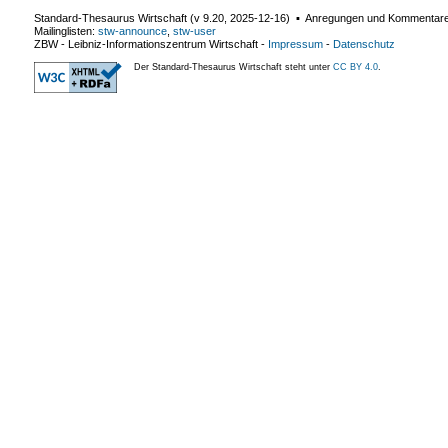
Standard-Thesaurus Wirtschaft (v
9.20
,
2025-12-16
) ▪ Anregungen und Kommentar
Mailinglisten:
stw-announce
,
stw-user
ZBW - Leibniz-Informationszentrum Wirtschaft
-
Impressum
-
Datenschutz
Der Standard-Thesaurus Wirtschaft steht unter
CC BY 4.0
.