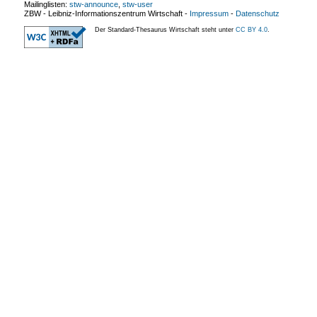
Mailinglisten:
stw-announce
,
stw-user
ZBW - Leibniz-Informationszentrum Wirtschaft
-
Impressum
-
Datenschutz
Der Standard-Thesaurus Wirtschaft steht unter
CC BY 4.0
.