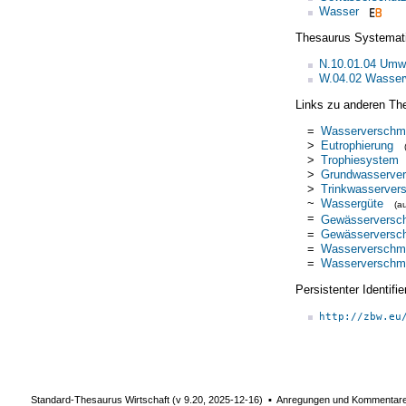
Wasser
Thesaurus Systemat
N.10.01.04 Umw
W.04.02 Wasserw
Links zu anderen Th
=
Wasserverschm
>
Eutrophierung
>
Trophiesystem
>
Grundwasserve
>
Trinkwasserver
~
Wassergüte
(a
=
Gewässerversc
=
Gewässerversc
=
Wasserverschm
=
Wasserverschm
Persistenter Identif
http://zbw.eu
Standard-Thesaurus Wirtschaft (v
9.20
,
2025-12-16
) ▪ Anregungen und Kommentar