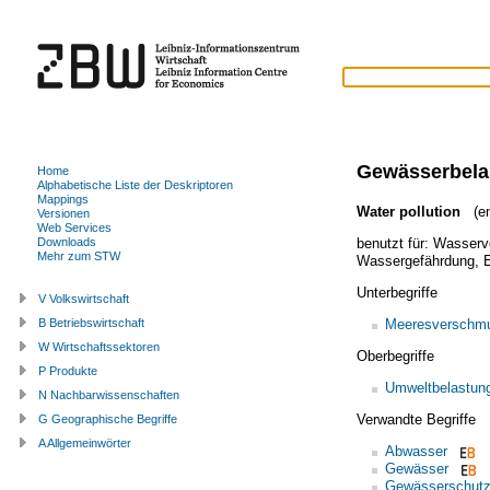
Gewässerbela
Home
Alphabetische Liste der Deskriptoren
Mappings
Water pollution
(en
Versionen
Web Services
benutzt für:
Wasserve
Downloads
Mehr zum STW
Wassergefährdung
,
Unterbegriffe
V Volkswirtschaft
Meeresverschm
B Betriebswirtschaft
W Wirtschaftssektoren
Oberbegriffe
P Produkte
Umweltbelastun
N Nachbarwissenschaften
Verwandte Begriffe
G Geographische Begriffe
A Allgemeinwörter
Abwasser
Gewässer
Gewässerschut