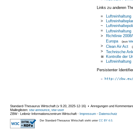
Links zu anderen Th
=
Luftreinhaltung
>
Luftreinhaltepla
~
Luftreinhaltepoli
=
Luftreinhaltung
>
Richtlinie 2008
Europa
(aus
Wik
>
Clean Air Act
>
Technische Anle
≅
Kontrolle der 
=
Luftreinhaltung
Persistenter Identif
http://zbw.eu
Standard-Thesaurus Wirtschaft (v
9.20
,
2025-12-16
) ▪ Anregungen und Kommentar
Mailinglisten:
stw-announce
,
stw-user
ZBW - Leibniz-Informationszentrum Wirtschaft
-
Impressum
-
Datenschutz
Der Standard-Thesaurus Wirtschaft steht unter
CC BY 4.0
.