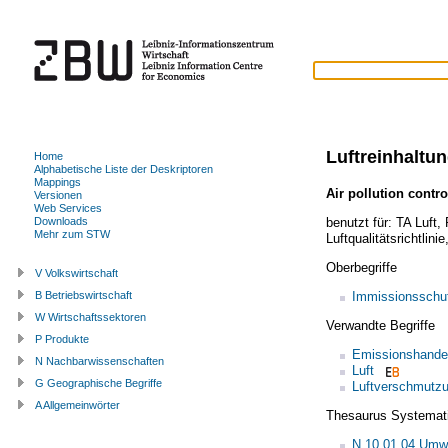
Luftreinhaltu
Home
Alphabetische Liste der Deskriptoren
Mappings
Air pollution contro
Versionen
Web Services
benutzt für:
TA Luft
,
Downloads
Mehr zum STW
Luftqualitätsrichtlinie
Oberbegriffe
V Volkswirtschaft
Immissionsschu
B Betriebswirtschaft
W Wirtschaftssektoren
Verwandte Begriffe
P Produkte
Emissionshande
N Nachbarwissenschaften
Luft
G Geographische Begriffe
Luftverschmutz
A Allgemeinwörter
Thesaurus Systemat
N.10.01.04 Umw