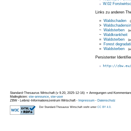
W.02 Forstwirtsc
Links zu anderen Th
=
Waldschaden
>
Waldschadensin
~
Waldsterben
(
~
Waldkrankheit
=
Waldsterben
(
=
Forest degradat
=
Waldsterben
(
Persistenter Identif
http://zbw.eu
Standard-Thesaurus Wirtschaft (v
9.20
,
2025-12-16
) ▪ Anregungen und Kommentar
Mailinglisten:
stw-announce
,
stw-user
ZBW - Leibniz-Informationszentrum Wirtschaft
-
Impressum
-
Datenschutz
Der Standard-Thesaurus Wirtschaft steht unter
CC BY 4.0
.