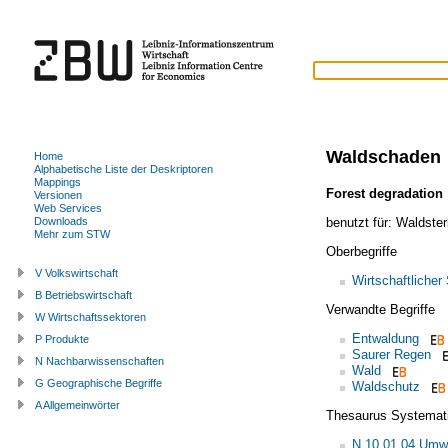
Waldschaden
Home
Alphabetische Liste der Deskriptoren
Mappings
Forest degradation
Versionen
Web Services
benutzt für:
Waldste
Downloads
Mehr zum STW
Oberbegriffe
V Volkswirtschaft
Wirtschaftliche
B Betriebswirtschaft
Verwandte Begriffe
W Wirtschaftssektoren
Entwaldung
P Produkte
Saurer Regen
N Nachbarwissenschaften
Wald
G Geographische Begriffe
Waldschutz
A Allgemeinwörter
Thesaurus Systemat
N.10.01.04 Umw