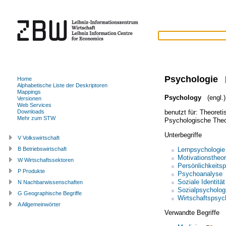
Psychologie
Home
Alphabetische Liste der Deskriptoren
Mappings
Psychology
(engl.)
Versionen
Web Services
benutzt für:
Theoreti
Downloads
Mehr zum STW
Psychologische Theo
Unterbegriffe
V Volkswirtschaft
Lernpsychologie
B Betriebswirtschaft
Motivationstheor
W Wirtschaftssektoren
Persönlichkeits
P Produkte
Psychoanalyse
Soziale Identität
N Nachbarwissenschaften
Sozialpsycholog
G Geographische Begriffe
Wirtschaftspsyc
A Allgemeinwörter
Verwandte Begriffe