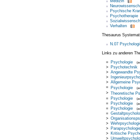
Medizin
Neurowissensch
Psychische Kran
Psychotherapie
Sozialwissensch
Verhalten
Thesaurus Systemat
N.07 Psychologi
Links zu anderen Th
=
Psychologie
(
>
Psychotechnik
>
Angewandte Psy
>
Ingenieurpsycho
>
Allgemeine Psy
=
Psychologie
(
>
Theoretische Ps
=
Psychologie
(
=
Psychologie
(
=
Psychologie
(
=
Gestaltpsycholo
>
Organisationsps
>
Wehrpsychologi
>
Parapsychologi
>
Kritische Psych
>
Umweltpsycholo