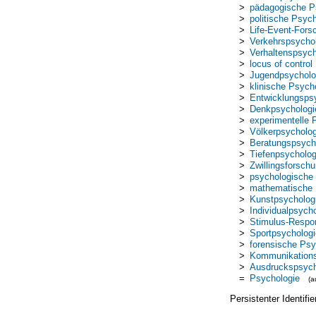
>
pädagogische P
>
politische Psyc
>
Life-Event-Fors
>
Verkehrspsycho
>
Verhaltenspsych
>
locus of control
>
Jugendpsycholo
>
klinische Psych
>
Entwicklungsps
>
Denkpsychologi
>
experimentelle 
>
Völkerpsycholog
>
Beratungspsych
>
Tiefenpsycholog
>
Zwillingsforsch
>
psychologische 
>
mathematische 
>
Kunstpsycholog
>
Individualpsych
>
Stimulus-Respo
>
Sportpsychologi
>
forensische Psy
>
Kommunikations
>
Ausdruckspsych
=
Psychologie
(a
Persistenter Identif