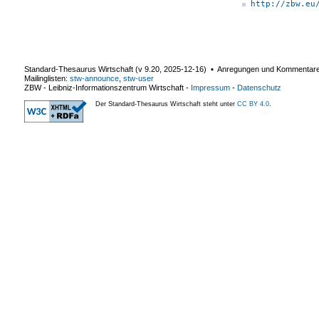
http://zbw.eu
Standard-Thesaurus Wirtschaft (v
9.20
,
2025-12-16
) ▪ Anregungen und Kommentar
Mailinglisten:
stw-announce
,
stw-user
ZBW - Leibniz-Informationszentrum Wirtschaft
-
Impressum
-
Datenschutz
Der Standard-Thesaurus Wirtschaft steht unter
CC BY 4.0
.