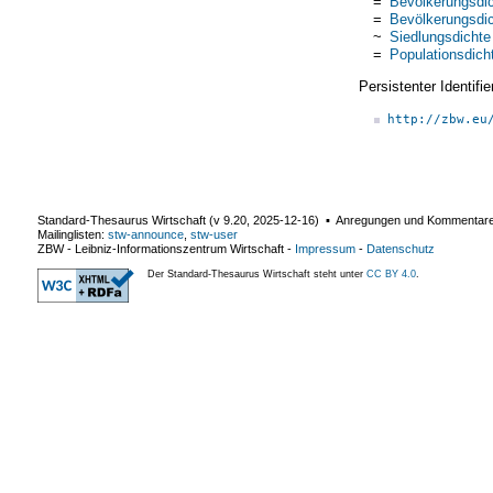
=
Bevölkerungsdi
=
Bevölkerungsdi
~
Siedlungsdichte
=
Populationsdich
Persistenter Identif
http://zbw.eu
Standard-Thesaurus Wirtschaft (v
9.20
,
2025-12-16
) ▪ Anregungen und Kommentar
Mailinglisten:
stw-announce
,
stw-user
ZBW - Leibniz-Informationszentrum Wirtschaft
-
Impressum
-
Datenschutz
Der Standard-Thesaurus Wirtschaft steht unter
CC BY 4.0
.