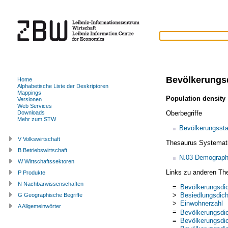
Bevölkerungs
Home
Alphabetische Liste der Deskriptoren
Mappings
Population density
Versionen
Web Services
Oberbegriffe
Downloads
Mehr zum STW
Bevölkerungsstat
V Volkswirtschaft
Thesaurus Systemat
B Betriebswirtschaft
N.03 Demograph
W Wirtschaftssektoren
Links zu anderen Th
P Produkte
N Nachbarwissenschaften
=
Bevölkerungsdi
>
Besiedlungsdich
G Geographische Begriffe
>
Einwohnerzahl
A Allgemeinwörter
=
Bevölkerungsdi
=
Bevölkerungsdi