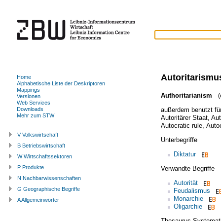
Autoritarismu
Home
Alphabetische Liste der Deskriptoren
Mappings
Authoritarianism
(e
Versionen
Web Services
außerdem benutzt fü
Downloads
Mehr zum STW
Autoritärer Staat
,
Aut
Autocratic rule
,
Auto
V Volkswirtschaft
Unterbegriffe
B Betriebswirtschaft
Diktatur
W Wirtschaftssektoren
P Produkte
Verwandte Begriffe
N Nachbarwissenschaften
Autorität
G Geographische Begriffe
Feudalismus
Monarchie
A Allgemeinwörter
Oligarchie
Thesaurus Systemat