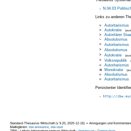
N.04.03 Politis
Links zu anderen Th
=
Autoritarismus
>
Autokratie
(au
>
Autoritärer Staa
~
Absolutismus
=
Autoritarismus
>
Absolutismus
>
Autokratie
(au
>
Volksrepublik
=
Autoritarismus
≅
Monokratie
(a
=
Absolutismus
=
Autoritarismus
Persistenter Identif
http://zbw.eu
Standard-Thesaurus Wirtschaft (v
9.20
,
2025-12-16
) ▪ Anregungen und Kommentar
Mailinglisten:
stw-announce
,
stw-user
ZBW - Leibniz-Informationszentrum Wirtschaft
-
Impressum
-
Datenschutz