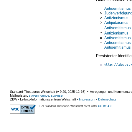
=
Antisemitismus
>
Judenverfolgun
>
Antizionismus
>
Antijudaismus
=
Antisemitismus
~
Antizionismus
=
Antisemitismus
=
Antisemitismus
=
Antisemitismus
Persistenter Identif
http://zbw.eu
Standard-Thesaurus Wirtschaft (v
9.20
,
2025-12-16
) ▪ Anregungen und Kommentar
Mailinglisten:
stw-announce
,
stw-user
ZBW - Leibniz-Informationszentrum Wirtschaft
-
Impressum
-
Datenschutz
Der Standard-Thesaurus Wirtschaft steht unter
CC BY 4.0
.