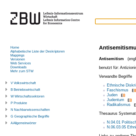
Antisemitism
Home
Alphabetische Liste der Deskriptoren
Mappings
Antisemitism
(engl
Versionen
Web Services
benutzt für:
Antizion
Downloads
Mehr zum STW
Verwandte Begriffe
V Volkswirtschaft
Ethnische Diskr
Faschismus
B Betriebswirtschaft
Juden
W Wirtschaftssektoren
Judentum
P Produkte
Radikalismus
N Nachbarwissenschaften
Thesaurus Systemat
G Geographische Begriffe
N.04.01 Politis
A Allgemeinwörter
N.06.03.05 Ethn
Links zu anderen Th