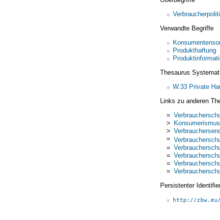
Verbraucherpolit
Verwandte Begriffe
Konsumentensou
Produkthaftung
Produktinformat
Thesaurus Systemat
W.33 Private Ha
Links zu anderen Th
=
Verbrauchersch
>
Konsumerismus
>
Verbrauchersen
=
Verbrauchersch
=
Verbrauchersch
=
Verbrauchersch
=
Verbrauchersch
=
Verbrauchersch
Persistenter Identif
http://zbw.eu