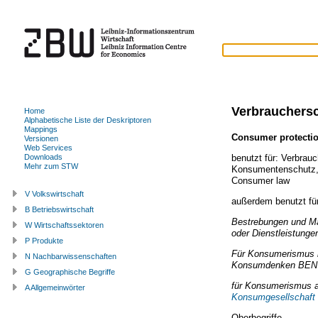
Verbrauchers
Home
Alphabetische Liste der Deskriptoren
Mappings
Consumer protecti
Versionen
Web Services
benutzt für:
Verbrauc
Downloads
Mehr zum STW
Konsumentenschutz
Consumer law
V Volkswirtschaft
außerdem benutzt fü
B Betriebswirtschaft
Bestrebungen und Ma
W Wirtschaftssektoren
oder Dienstleistunge
P Produkte
Für Konsumerismus i
N Nachbarwissenschaften
Konsumdenken
BEN
G Geographische Begriffe
für Konsumerismus a
A Allgemeinwörter
Konsumgesellschaft
Oberbegriffe