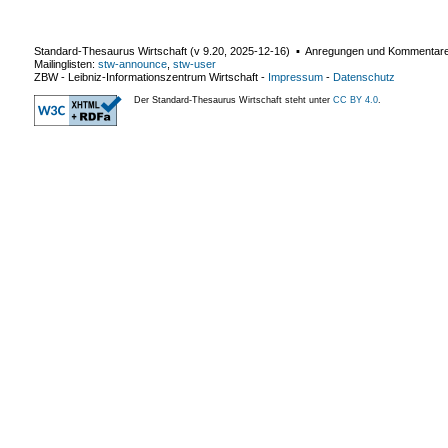
Standard-Thesaurus Wirtschaft (v
9.20
,
2025-12-16
) ▪ Anregungen und Kommentar
Mailinglisten:
stw-announce
,
stw-user
ZBW - Leibniz-Informationszentrum Wirtschaft
-
Impressum
-
Datenschutz
Der Standard-Thesaurus Wirtschaft steht unter
CC BY 4.0
.