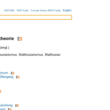
English
RDF/XML
RDF/Turtle
Concept history (RDF/Turtle)
theorie
engl.)
husianismus
,
Malthusianismus
,
Malthusian
timum
 Übergang
wicklung
hung