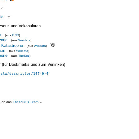
ik
ie
esauri und Vokabularen
s
(aus
GND
)
orie
(aus
Wikidata
)
 Katastrophe
(aus
Wikidata
)
ism
(aus
Wikidata
)
orie
(aus
TheSoz
)
ier (für Bookmarks und zum Verlinken)
/stw/descriptor/16749-4
e an das
Thesaurus Team
▪