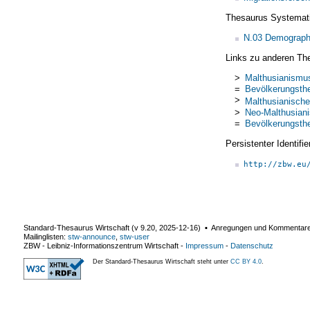
Thesaurus Systemat
N.03 Demograph
Links zu anderen Th
>
Malthusianismu
=
Bevölkerungsthe
>
Malthusianische
>
Neo-Malthusian
=
Bevölkerungsthe
Persistenter Identif
http://zbw.eu
Standard-Thesaurus Wirtschaft (v
9.20
,
2025-12-16
) ▪ Anregungen und Kommentar
Mailinglisten:
stw-announce
,
stw-user
ZBW - Leibniz-Informationszentrum Wirtschaft
-
Impressum
-
Datenschutz
Der Standard-Thesaurus Wirtschaft steht unter
CC BY 4.0
.