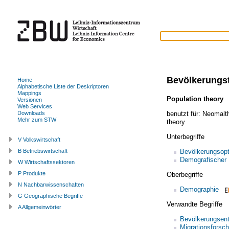
Bevölkerungs
Home
Alphabetische Liste der Deskriptoren
Mappings
Population theory
(
Versionen
Web Services
benutzt für:
Neomalt
Downloads
Mehr zum STW
theory
Unterbegriffe
V Volkswirtschaft
Bevölkerungsop
B Betriebswirtschaft
Demografischer
W Wirtschaftssektoren
P Produkte
Oberbegriffe
N Nachbarwissenschaften
Demographie
G Geographische Begriffe
Verwandte Begriffe
A Allgemeinwörter
Bevölkerungsent
Migrationsforsc