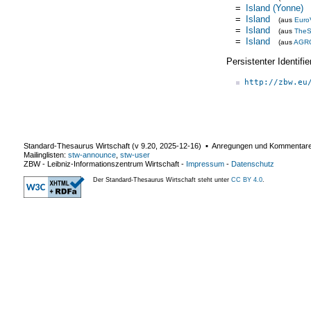
=
Island (Yonne)
=
Island
(aus
Euro
=
Island
(aus
TheS
=
Island
(aus
AGR
Persistenter Identif
http://zbw.eu
Standard-Thesaurus Wirtschaft (v
9.20
,
2025-12-16
) ▪ Anregungen und Kommentar
Mailinglisten:
stw-announce
,
stw-user
ZBW - Leibniz-Informationszentrum Wirtschaft
-
Impressum
-
Datenschutz
Der Standard-Thesaurus Wirtschaft steht unter
CC BY 4.0
.