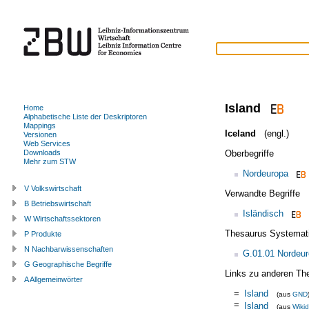
Island
Home
Alphabetische Liste der Deskriptoren
Mappings
Iceland
(engl.)
Versionen
Web Services
Oberbegriffe
Downloads
Mehr zum STW
Nordeuropa
V Volkswirtschaft
Verwandte Begriffe
B Betriebswirtschaft
Isländisch
W Wirtschaftssektoren
Thesaurus Systemat
P Produkte
N Nachbarwissenschaften
G.01.01 Nordeu
G Geographische Begriffe
Links zu anderen Th
A Allgemeinwörter
=
Island
(aus
GND
=
Island
(aus
Wiki