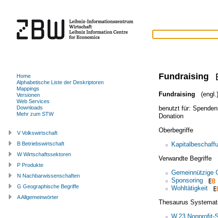
Fundraising
Home
Alphabetische Liste der Deskriptoren
Mappings
Fundraising
(engl.
Versionen
Web Services
benutzt für:
Spenden
Downloads
Mehr zum STW
Donation
Oberbegriffe
V Volkswirtschaft
Kapitalbeschaff
B Betriebswirtschaft
W Wirtschaftssektoren
Verwandte Begriffe
P Produkte
Gemeinnützige O
N Nachbarwissenschaften
Sponsoring
G Geographische Begriffe
Wohltätigkeit
A Allgemeinwörter
Thesaurus Systemat
W.23 Nonprofit-