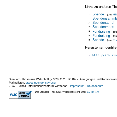
Links zu anderen Th
=
Spende
(aus
GN
=
Spendensamml
>
Spendenaufruf
~
Spendenmarkt
=
Fundraising
(a
=
Fundraising
(a
=
Spende
(aus
Th
Persistenter Identif
http://zbw.eu
Standard-Thesaurus Wirtschaft (v
9.20
,
2025-12-16
) ▪ Anregungen und Kommentar
Mailinglisten:
stw-announce
,
stw-user
ZBW - Leibniz-Informationszentrum Wirtschaft
-
Impressum
-
Datenschutz
Der Standard-Thesaurus Wirtschaft steht unter
CC BY 4.0
.