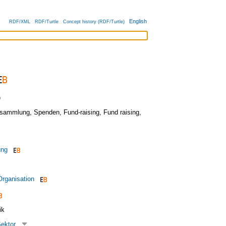
English
RDF/XML
RDF/Turtle
Concept history (RDF/Turtle)
)
sammlung
,
Spenden
,
Fund-raising
,
Fund raising
,
ung
rganisation
ik
Sektor