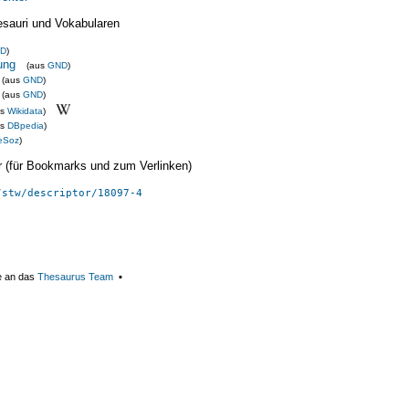
esauri und Vokabularen
D
)
ung
(aus
GND
)
(aus
GND
)
(aus
GND
)
us
Wikidata
)
us
DBpedia
)
eSoz
)
ier (für Bookmarks und zum Verlinken)
/stw/descriptor/18097-4
e an das
Thesaurus Team
▪