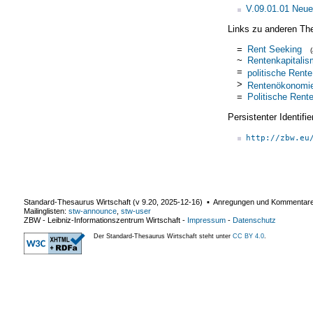
V.09.01.01 Neue
Links zu anderen Th
=
Rent Seeking
~
Rentenkapitali
=
politische Rente
>
Rentenökonomi
=
Politische Rent
Persistenter Identif
http://zbw.eu
Standard-Thesaurus Wirtschaft (v
9.20
,
2025-12-16
) ▪ Anregungen und Kommentar
Mailinglisten:
stw-announce
,
stw-user
ZBW - Leibniz-Informationszentrum Wirtschaft
-
Impressum
-
Datenschutz
Der Standard-Thesaurus Wirtschaft steht unter
CC BY 4.0
.