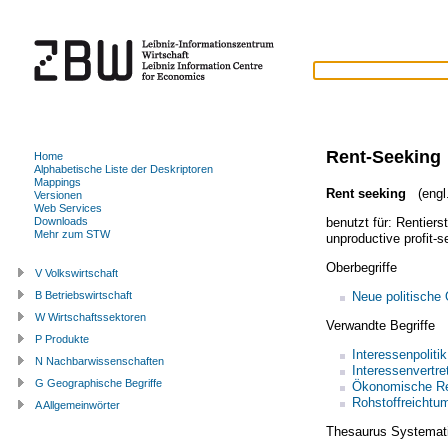
Rent-Seeking
Home
Alphabetische Liste der Deskriptoren
Mappings
Rent seeking
(engl.
Versionen
Web Services
benutzt für:
Rentiers
Downloads
Mehr zum STW
unproductive profit-s
Oberbegriffe
V Volkswirtschaft
Neue politische
B Betriebswirtschaft
W Wirtschaftssektoren
Verwandte Begriffe
P Produkte
Interessenpolitik
N Nachbarwissenschaften
Interessenvertre
G Geographische Begriffe
Ökonomische R
Rohstoffreichtu
A Allgemeinwörter
Thesaurus Systemat