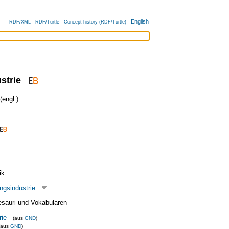
English
RDF/XML
RDF/Turtle
Concept history (RDF/Turtle)
strie
engl.)
ik
ngsindustrie
esauri und Vokabularen
rie
(aus
GND
)
(aus
GND
)