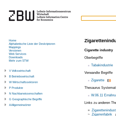
Zigarettenindu
Home
Alphabetische Liste der Deskriptoren
Mappings
Cigarette industry
(
Versionen
Web Services
Oberbegriffe
Downloads
Mehr zum STW
Tabakindustrie
V Volkswirtschaft
Verwandte Begriffe
B Betriebswirtschaft
Zigarette
W Wirtschaftssektoren
Thesaurus Systemat
P Produkte
N Nachbarwissenschaften
W.06.11 Ernähru
G Geographische Begriffe
Links zu anderen Th
A Allgemeinwörter
=
Zigarettenindust
~
Zigarrenfabrik