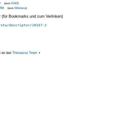
e
(aus
GND
)
rie
(aus
Wikidata
)
ier (für Bookmarks und zum Verlinken)
/stw/descriptor/18167-2
e an das
Thesaurus Team
▪