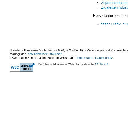
~
Zigarrenindustri
=
Zigarettenindust
Persistenter Identif
http://zbw.eu
Standard-Thesaurus Wirtschaft (v
9.20
,
2025-12-16
) ▪ Anregungen und Kommentar
Mailinglisten:
stw-announce
,
stw-user
ZBW - Leibniz-Informationszentrum Wirtschaft
-
Impressum
-
Datenschutz
Der Standard-Thesaurus Wirtschaft steht unter
CC BY 4.0
.