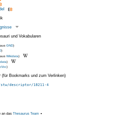
del
ik
gnisse
esauri und Vokabularen
(aus
GND
)
D
)
(aus
Wikidata
)
idata
)
oVoc
)
ier (für Bookmarks und zum Verlinken)
/stw/descriptor/18211-4
e an das
Thesaurus Team
▪