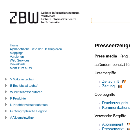
Presseerzeug
Home
Alphabetische Liste der Deskriptoren
Mappings
Press media
(engl.
Versionen
Web Services
außerdem benutzt fü
Downloads
Mehr zum STW
Unterbegriffe
V Volkswirtschaft
Zeitschrift
Zeitung
B Betriebswirtschaft
W Wirtschaftssektoren
Oberbegriffe
P Produkte
Druckerzeugnis
N Nachbarwissenschaften
Kommunikation
G Geographische Begriffe
Verwandte Begriffe
A Allgemeinwörter
Abonnement
Pressemarkt