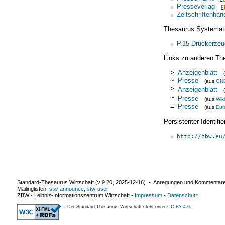
Presseverlag
Zeitschriftenhan
Thesaurus Systemat
P.15 Druckerzeu
Links zu anderen Th
>
Anzeigenblatt
~
Presse
(aus
GN
>
Anzeigenblatt
~
Presse
(aus
Wik
=
Presse
(aus
Eur
Persistenter Identif
http://zbw.eu
Standard-Thesaurus Wirtschaft (v
9.20
,
2025-12-16
) ▪ Anregungen und Kommentar
Mailinglisten:
stw-announce
,
stw-user
ZBW - Leibniz-Informationszentrum Wirtschaft
-
Impressum
-
Datenschutz
Der Standard-Thesaurus Wirtschaft steht unter
CC BY 4.0
.