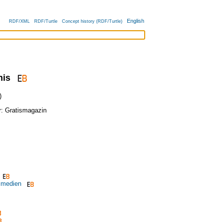
English
RDF/XML
RDF/Turtle
Concept history (RDF/Turtle)
nis
)
r:
Gratismagazin
smedien