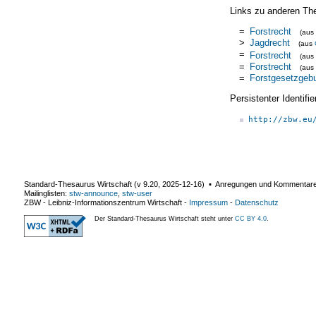
Links zu anderen Th
=
Forstrecht
(aus
>
Jagdrecht
(aus
=
Forstrecht
(aus
=
Forstrecht
(aus
=
Forstgesetzgeb
Persistenter Identif
http://zbw.eu
Standard-Thesaurus Wirtschaft (v
9.20
,
2025-12-16
) ▪ Anregungen und Kommentar
Mailinglisten:
stw-announce
,
stw-user
ZBW - Leibniz-Informationszentrum Wirtschaft
-
Impressum
-
Datenschutz
Der Standard-Thesaurus Wirtschaft steht unter
CC BY 4.0
.