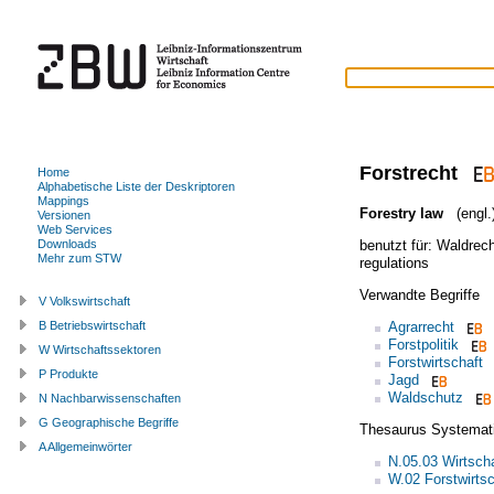
Forstrecht
Home
Alphabetische Liste der Deskriptoren
Mappings
Forestry law
(engl.
Versionen
Web Services
benutzt für:
Waldrech
Downloads
Mehr zum STW
regulations
Verwandte Begriffe
V Volkswirtschaft
Agrarrecht
B Betriebswirtschaft
Forstpolitik
W Wirtschaftssektoren
Forstwirtschaft
P Produkte
Jagd
Waldschutz
N Nachbarwissenschaften
G Geographische Begriffe
Thesaurus Systemat
A Allgemeinwörter
N.05.03 Wirtscha
W.02 Forstwirtsc