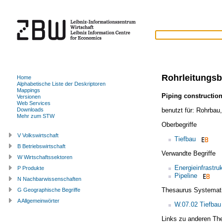
Rohrleitungs
Home
Alphabetische Liste der Deskriptoren
Mappings
Piping constructio
Versionen
Web Services
benutzt für:
Rohrbau
Downloads
Mehr zum STW
Oberbegriffe
V Volkswirtschaft
Tiefbau
B Betriebswirtschaft
Verwandte Begriffe
W Wirtschaftssektoren
Energieinfrastru
P Produkte
Pipeline
N Nachbarwissenschaften
Thesaurus Systemat
G Geographische Begriffe
A Allgemeinwörter
W.07.02 Tiefbau
Links zu anderen Th