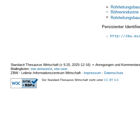
=
Rohrleitungsbau
~
Röhrenindustrie
=
Rohrleitungsbau
Persistenter Identif
http://zbw.eu
Standard-Thesaurus Wirtschaft (v
9.20
,
2025-12-16
) ▪ Anregungen und Kommentar
Mailinglisten:
stw-announce
,
stw-user
ZBW - Leibniz-Informationszentrum Wirtschaft
-
Impressum
-
Datenschutz
Der Standard-Thesaurus Wirtschaft steht unter
CC BY 4.0
.