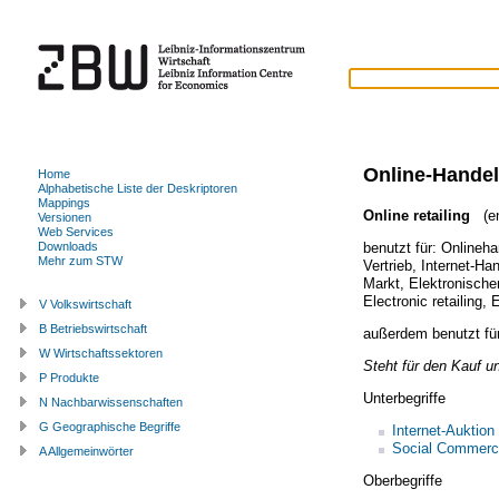
Online-Handel
Home
Alphabetische Liste der Deskriptoren
Mappings
Online retailing
(en
Versionen
Web Services
benutzt für:
Onlineha
Downloads
Mehr zum STW
Vertrieb
,
Internet-Ha
Markt
,
Elektronische
Electronic retailing
,
E
V Volkswirtschaft
B Betriebswirtschaft
außerdem benutzt fü
W Wirtschaftssektoren
Steht für den Kauf u
P Produkte
Unterbegriffe
N Nachbarwissenschaften
G Geographische Begriffe
Internet-Auktion
Social Commer
A Allgemeinwörter
Oberbegriffe