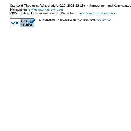
Standard-Thesaurus Wirtschaft (v
9.20
,
2025-12-16
) ▪ Anregungen und Kommentar
Mailinglisten:
stw-announce
,
stw-user
ZBW - Leibniz-Informationszentrum Wirtschaft
-
Impressum
-
Datenschutz
Der Standard-Thesaurus Wirtschaft steht unter
CC BY 4.0
.