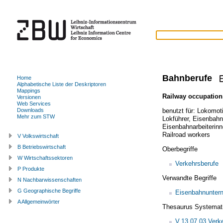
Bahnberufe
Home
Alphabetische Liste der Deskriptoren
Mappings
Railway occupation
Versionen
Web Services
benutzt für:
Lokomoti
Downloads
Mehr zum STW
Lokführer
,
Eisenbahn
Eisenbahnarbeiterin
Railroad workers
V Volkswirtschaft
B Betriebswirtschaft
Oberbegriffe
W Wirtschaftssektoren
Verkehrsberufe
P Produkte
Verwandte Begriffe
N Nachbarwissenschaften
G Geographische Begriffe
Eisenbahnunter
A Allgemeinwörter
Thesaurus Systemat
V.13.07.03 Verk