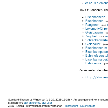
W.12.01 Schien
Links zu anderen Th
=
Eisenbahnerin
>
Eisenbahner
(
>
Rangierer
(aus
>
Lokomotivführer
>
Gleisbauerin
(
>
Zugchef
(aus
G
>
Schrankenwärte
>
Gleisbauer
(au
>
Eisenbahner im 
>
Eisenbahnperso
>
Bahnhofsvorste
>
Eisenbahnarbeit
=
Bahnberufe
(a
Persistenter Identif
http://zbw.eu
Standard-Thesaurus Wirtschaft (v
9.20
,
2025-12-16
) ▪ Anregungen und Kommentar
Mailinglisten:
stw-announce
,
stw-user
ZBW - Leibniz-Informationszentrum Wirtschaft
-
Impressum
-
Datenschutz