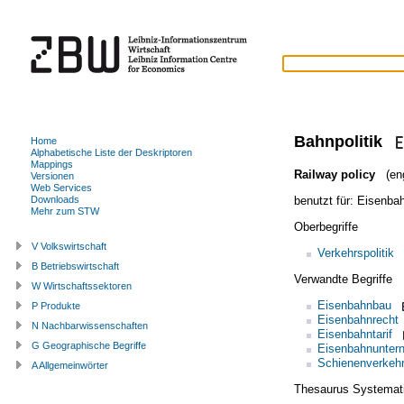
Bahnpolitik
Home
Alphabetische Liste der Deskriptoren
Mappings
Railway policy
(eng
Versionen
Web Services
benutzt für:
Eisenbah
Downloads
Mehr zum STW
Oberbegriffe
V Volkswirtschaft
Verkehrspolitik
B Betriebswirtschaft
Verwandte Begriffe
W Wirtschaftssektoren
Eisenbahnbau
P Produkte
Eisenbahnrecht
N Nachbarwissenschaften
Eisenbahntarif
G Geographische Begriffe
Eisenbahnunter
Schienenverkeh
A Allgemeinwörter
Thesaurus Systemat