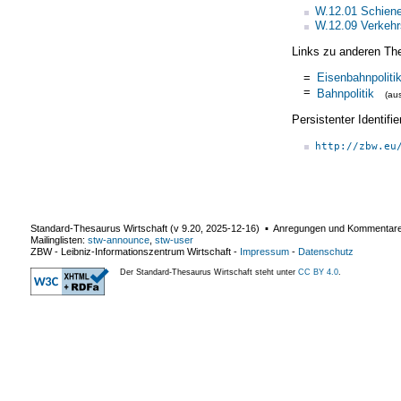
W.12.01 Schien
W.12.09 Verkehrs
Links zu anderen Th
=
Eisenbahnpoliti
=
Bahnpolitik
(au
Persistenter Identif
http://zbw.eu
Standard-Thesaurus Wirtschaft (v
9.20
,
2025-12-16
) ▪ Anregungen und Kommentar
Mailinglisten:
stw-announce
,
stw-user
ZBW - Leibniz-Informationszentrum Wirtschaft
-
Impressum
-
Datenschutz
Der Standard-Thesaurus Wirtschaft steht unter
CC BY 4.0
.