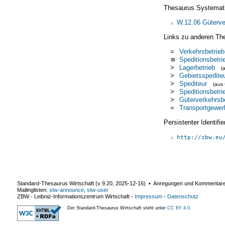
Thesaurus Systemat
W.12.06 Güterve
Links zu anderen Th
=
Verkehrsbetrieb
≅
Speditionsbetri
>
Lagerbetrieb
(
>
Gebietsspedite
>
Spediteur
(aus
>
Speditionsbetri
>
Güterverkehrsbe
=
Transportgewer
Persistenter Identif
http://zbw.eu
Standard-Thesaurus Wirtschaft (v
9.20
,
2025-12-16
) ▪ Anregungen und Kommentar
Mailinglisten:
stw-announce
,
stw-user
ZBW - Leibniz-Informationszentrum Wirtschaft
-
Impressum
-
Datenschutz
Der Standard-Thesaurus Wirtschaft steht unter
CC BY 4.0
.