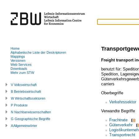
Transportgew
Home
Alphabetische Liste der Deskriptoren
Mappings
Freight transport i
Versionen
Web Services
benutzt für:
Speditio
Downloads
Mehr zum STW
Spedition
,
Lagereige
Güterverkehrsgewer
carriers
V Volkswirtschaft
B Betriebswirtschaft
Oberbegriffe
W Wirtschaftssektoren
Verkehrssektor
P Produkte
Verwandte Begriffe
N Nachbarwissenschaften
G Geographische Begriffe
Frachtrate
Güterverkehr
A Allgemeinwörter
Logistikunterne
Transportrecht