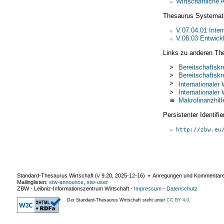
Wirtschaftliche
Thesaurus Systemat
V.07.04.01 Inte
V.08.03 Entwickl
Links zu anderen Th
>
Bereitschaftskr
>
Bereitschaftsk
>
Internationale
>
Internationale
≅
Makrofinanzhilf
Persistenter Identif
http://zbw.eu
Standard-Thesaurus Wirtschaft (v
9.20
,
2025-12-16
) ▪ Anregungen und Kommentar
Mailinglisten:
stw-announce
,
stw-user
ZBW - Leibniz-Informationszentrum Wirtschaft
-
Impressum
-
Datenschutz
Der Standard-Thesaurus Wirtschaft steht unter
CC BY 4.0
.