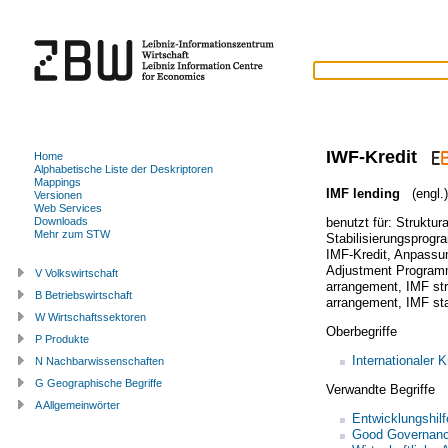
IWF-Kredit
Home
Alphabetische Liste der Deskriptoren
Mappings
IMF lending
(engl.)
Versionen
Web Services
benutzt für:
Struktu
Downloads
Mehr zum STW
Stabilisierungsprog
IMF-Kredit
,
Anpassu
Adjustment Progra
V Volkswirtschaft
arrangement
,
IMF st
B Betriebswirtschaft
arrangement
,
IMF sta
W Wirtschaftssektoren
Oberbegriffe
P Produkte
Internationaler K
N Nachbarwissenschaften
G Geographische Begriffe
Verwandte Begriffe
A Allgemeinwörter
Entwicklungshilf
Good Governan