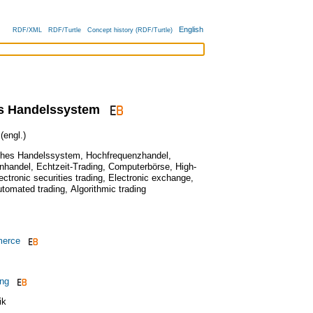
English
RDF/XML
RDF/Turtle
Concept history (RDF/Turtle)
es Handelssystem
engl.)
ches Handelssystem
,
Hochfrequenzhandel
,
enhandel
,
Echtzeit-Trading
,
Computerbörse
,
High-
ectronic securities trading
,
Electronic exchange
,
tomated trading
,
Algorithmic trading
merce
ing
ik