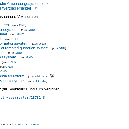
bliche Anwendungssysteme
 Wertpapierhandel
esauri und Vokabularen
ystem
(aus
GND
)
ionssystem
(aus
GND
)
ndel
(aus
GND
)
l
(aus
GND
)
formationssystem
(aus
GND
)
 automated quotation system
(aus
GND
)
tem
(aus
GND
)
elssystem
(aus
GND
)
(aus
GND
)
(aus
GND
)
s
GND
)
andelsplattform
(aus
Wikidata
)
 Handelssystem
(aus
DBpedia
)
ier (für Bookmarks und zum Verlinken)
/stw/descriptor/18731-6
e an das
Thesaurus Team
▪