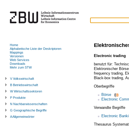
Elektronisch
Home
Alphabetische Liste der Deskriptoren
Mappings
Electronic trading
(
Versionen
Web Services
benutzt für:
Technis
Downloads
Mehr zum STW
Elektronischer Börs
frequency trading
,
El
Black-box trading
,
Au
V Volkswirtschaft
B Betriebswirtschaft
Oberbegriffe
W Wirtschaftssektoren
Börse
P Produkte
Electronic Com
N Nachbarwissenschaften
Verwandte Begriffe
G Geographische Begriffe
Electronic Bank
A Allgemeinwörter
Thesaurus Systemat