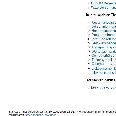
B.09.03 Betrie
W.15 Börsen und
Links zu anderen Th
=
Xetra-Handelss
=
Börseninformat
>
Hochfrequenzha
>
Programmhande
>
Inter-Banken-In
>
Stock exchange
>
Tradepoint-Sys
>
Wertpapierhand
>
Computerbörse
>
Tickersymbol
~
Orderbuch
(au
=
elektronische H
=
Elektronisches
Persistenter Identif
http://zbw.eu
Standard-Thesaurus Wirtschaft (v
9.20
,
2025-12-16
) ▪ Anregungen und Kommentar
Mailinglisten:
stw-announce
,
stw-user