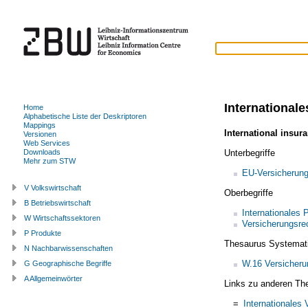
International
Home
Alphabetische Liste der Deskriptoren
Mappings
International insur
Versionen
Web Services
Unterbegriffe
Downloads
Mehr zum STW
EU-Versicherung
V Volkswirtschaft
Oberbegriffe
B Betriebswirtschaft
Internationales P
W Wirtschaftssektoren
Versicherungsre
P Produkte
Thesaurus Systemat
N Nachbarwissenschaften
W.16 Versicheru
G Geographische Begriffe
A Allgemeinwörter
Links zu anderen Th
=
Internationales