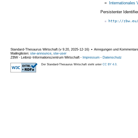
=
Internationales
Persistenter Identif
http://zbw.eu
Standard-Thesaurus Wirtschaft (v
9.20
,
2025-12-16
) ▪ Anregungen und Kommentar
Mailinglisten:
stw-announce
,
stw-user
ZBW - Leibniz-Informationszentrum Wirtschaft
-
Impressum
-
Datenschutz
Der Standard-Thesaurus Wirtschaft steht unter
CC BY 4.0
.