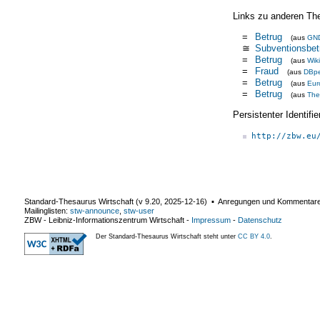
Links zu anderen Th
=
Betrug
(aus
GN
≅
Subventionsbet
=
Betrug
(aus
Wik
=
Fraud
(aus
DBpe
=
Betrug
(aus
Eur
=
Betrug
(aus
The
Persistenter Identif
http://zbw.eu
Standard-Thesaurus Wirtschaft (v
9.20
,
2025-12-16
) ▪ Anregungen und Kommentar
Mailinglisten:
stw-announce
,
stw-user
ZBW - Leibniz-Informationszentrum Wirtschaft
-
Impressum
-
Datenschutz
Der Standard-Thesaurus Wirtschaft steht unter
CC BY 4.0
.