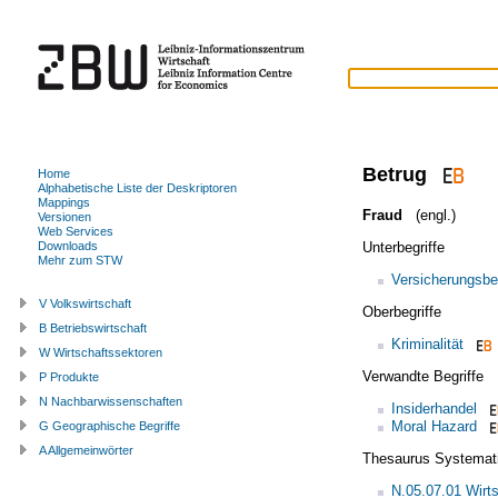
Betrug
Home
Alphabetische Liste der Deskriptoren
Mappings
Fraud
(engl.)
Versionen
Web Services
Unterbegriffe
Downloads
Mehr zum STW
Versicherungsbe
V Volkswirtschaft
Oberbegriffe
B Betriebswirtschaft
Kriminalität
W Wirtschaftssektoren
Verwandte Begriffe
P Produkte
N Nachbarwissenschaften
Insiderhandel
Moral Hazard
G Geographische Begriffe
A Allgemeinwörter
Thesaurus Systemat
N.05.07.01 Wirts