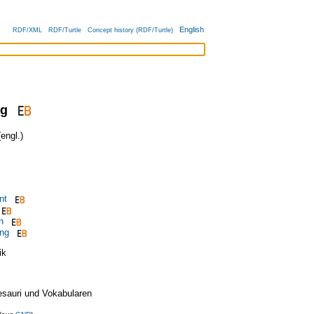
English
RDF/XML
RDF/Turtle
Concept history (RDF/Turtle)
ng
engl.)
nt
n
ung
ik
esauri und Vokabularen