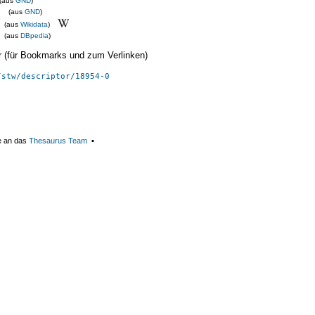
(aus
GND
)
(aus
GND
)
(aus
Wikidata
)
(aus
DBpedia
)
ier (für Bookmarks und zum Verlinken)
/stw/descriptor/18954-0
e an das
Thesaurus Team
▪