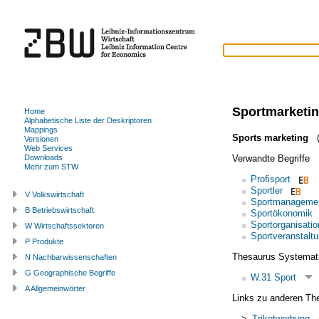
Sportmarketi
Home
Alphabetische Liste der Deskriptoren
Mappings
Sports marketing
(
Versionen
Web Services
Verwandte Begriffe
Downloads
Mehr zum STW
Profisport
Sportler
V Volkswirtschaft
Sportmanageme
B Betriebswirtschaft
Sportökonomik
Sportorganisatio
W Wirtschaftssektoren
Sportveranstalt
P Produkte
Thesaurus Systemat
N Nachbarwissenschaften
G Geographische Begriffe
W.31 Sport
A Allgemeinwörter
Links zu anderen Th
>
Trikotwerbung