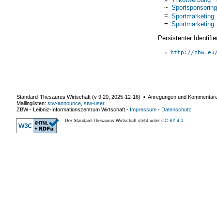
~
Sportsponsoring
=
Sportmarketing
=
Sportmarketing
Persistenter Identif
http://zbw.eu
Standard-Thesaurus Wirtschaft (v
9.20
,
2025-12-16
) ▪ Anregungen und Kommentar
Mailinglisten:
stw-announce
,
stw-user
ZBW - Leibniz-Informationszentrum Wirtschaft
-
Impressum
-
Datenschutz
Der Standard-Thesaurus Wirtschaft steht unter
CC BY 4.0
.