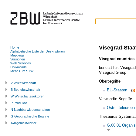
Visegrad-Staa
Home
Alphabetische Liste der Deskriptoren
Mappings
Visegrad countries
Versionen
Web Services
benutzt für:
Visegrad
Downloads
Mehr zum STW
Visegrad Group
Oberbegriffe
V Volkswirtschaft
EU-Staaten
B Betriebswirtschaft
W Wirtschaftssektoren
Verwandte Begriffe
P Produkte
Ostmitteleuropa
N Nachbarwissenschaften
Thesaurus Systemat
G Geographische Begriffe
A Allgemeinwörter
G.06.01 Organis