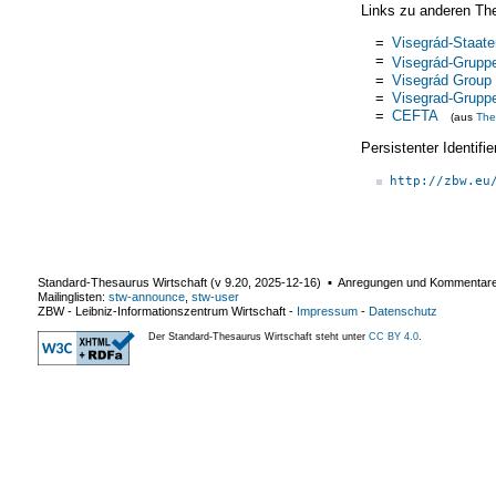
Links zu anderen Th
=
Visegrád-Staate
=
Visegrád-Grupp
=
Visegrád Group
=
Visegrad-Grupp
=
CEFTA
(aus
The
Persistenter Identif
http://zbw.eu
Standard-Thesaurus Wirtschaft (v
9.20
,
2025-12-16
) ▪ Anregungen und Kommentar
Mailinglisten:
stw-announce
,
stw-user
ZBW - Leibniz-Informationszentrum Wirtschaft
-
Impressum
-
Datenschutz
Der Standard-Thesaurus Wirtschaft steht unter
CC BY 4.0
.