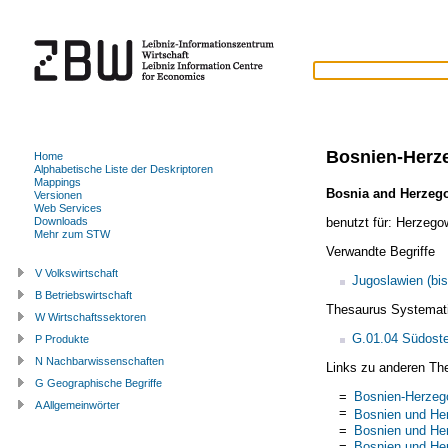
Bosnien-Herz
Home
Alphabetische Liste der Deskriptoren
Mappings
Bosnia and Herzeg
Versionen
Web Services
benutzt für:
Herzego
Downloads
Mehr zum STW
Verwandte Begriffe
V Volkswirtschaft
Jugoslawien (bis
B Betriebswirtschaft
Thesaurus Systemat
W Wirtschaftssektoren
G.01.04 Südost
P Produkte
N Nachbarwissenschaften
Links zu anderen Th
G Geographische Begriffe
=
Bosnien-Herzeg
A Allgemeinwörter
=
Bosnien und He
=
Bosnien und He
=
Bosnien und He