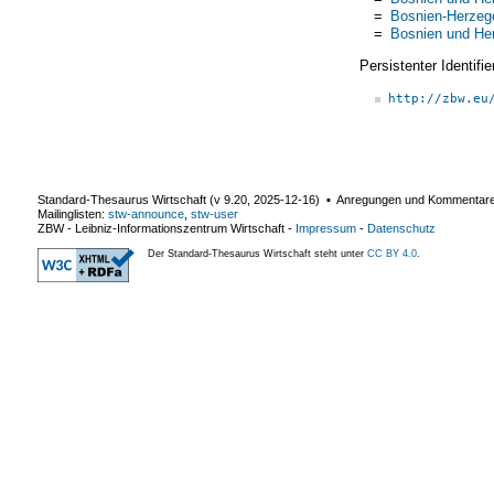
=
Bosnien-Herzeg
=
Bosnien und He
Persistenter Identif
http://zbw.eu
Standard-Thesaurus Wirtschaft (v
9.20
,
2025-12-16
) ▪ Anregungen und Kommentar
Mailinglisten:
stw-announce
,
stw-user
ZBW - Leibniz-Informationszentrum Wirtschaft
-
Impressum
-
Datenschutz
Der Standard-Thesaurus Wirtschaft steht unter
CC BY 4.0
.