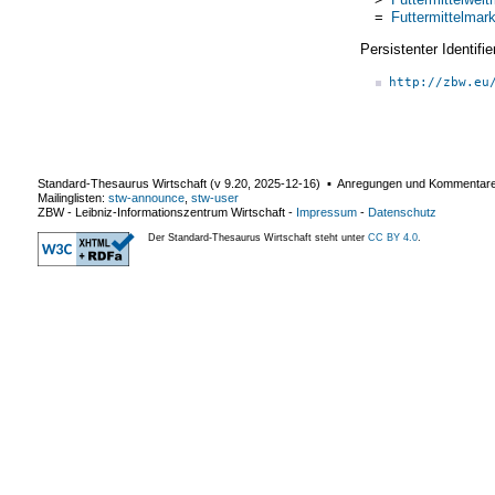
=
Futtermittelmark
Persistenter Identif
http://zbw.eu
Standard-Thesaurus Wirtschaft (v
9.20
,
2025-12-16
) ▪ Anregungen und Kommentar
Mailinglisten:
stw-announce
,
stw-user
ZBW - Leibniz-Informationszentrum Wirtschaft
-
Impressum
-
Datenschutz
Der Standard-Thesaurus Wirtschaft steht unter
CC BY 4.0
.