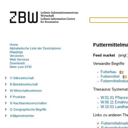
Futtermittelma
Home
Alphabetische Liste der Deskriptoren
Mappings
Feed market
(engl.
Versionen
Web Services
Verwandte Begriffe
Downloads
Mehr zum STW
Futterbau
Futtermittel
V Volkswirtschaft
Futtermittelindus
B Betriebswirtschaft
Thesaurus Systemat
W Wirtschaftssektoren
P Produkte
W.01.01 Pflanz
W.06.11 Ernähru
N Nachbarwissenschaften
W.10.01 Landha
G Geographische Begriffe
Links zu anderen Th
A Allgemeinwörter
=
Futtermittelmark
>
Futtermittelwelt