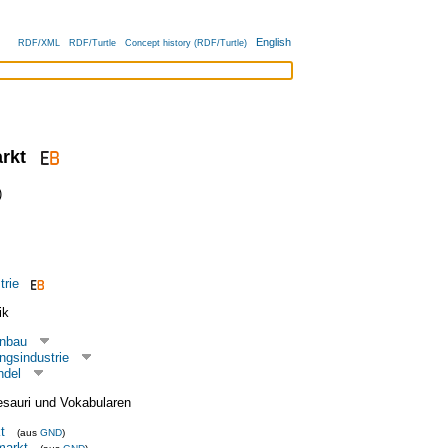
English
RDF/XML
RDF/Turtle
Concept history (RDF/Turtle)
rkt
)
trie
ik
enbau
ngsindustrie
ndel
esauri und Vokabularen
t
(aus
GND
)
markt