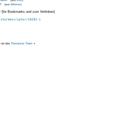
(aus
GND
)
t
(aus
Wikidata
)
ier (für Bookmarks und zum Verlinken)
/stw/descriptor/19292-1
e an das
Thesaurus Team
▪