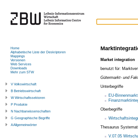
Marktintegrat
Home
Alphabetische Liste der Deskriptoren
Mappings
Market integration
Versionen
Web Services
benutzt für:
Marktver
Downloads
Mehr zum STW
Gütermarkt- und Fakt
V Volkswirtschaft
Unterbegriffe
B Betriebswirtschaft
EU-Binnenmarkt
W Wirtschaftssektoren
Finanzmarktinteg
P Produkte
Oberbegriffe
N Nachbarwissenschaften
Wirtschaftsinteg
G Geographische Begriffe
A Allgemeinwörter
Thesaurus Systemat
V.07.05 Wirtscha