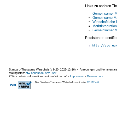
Links zu anderen Th
=
Gemeinsamer M
~
Gemeinsame Mar
~
Wirtschaftliche 
=
Marktintegration
=
Gemeinsamer M
Persistenter Identif
http://zbw.eu
Standard-Thesaurus Wirtschaft (v
9.20
,
2025-12-16
) ▪ Anregungen und Kommentar
Mailinglisten:
stw-announce
,
stw-user
ZBW - Leibniz-Informationszentrum Wirtschaft
-
Impressum
-
Datenschutz
Der Standard-Thesaurus Wirtschaft steht unter
CC BY 4.0
.