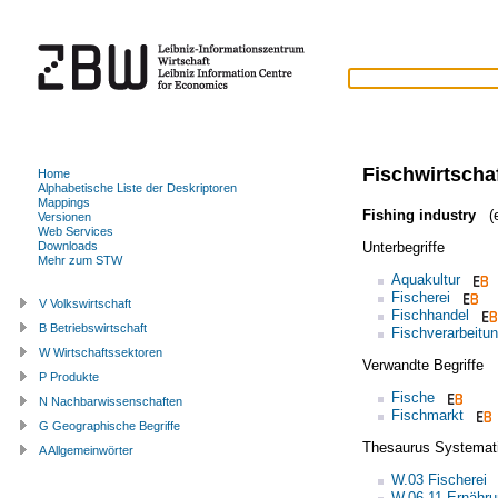
Fischwirtscha
Home
Alphabetische Liste der Deskriptoren
Mappings
Fishing industry
(e
Versionen
Web Services
Unterbegriffe
Downloads
Mehr zum STW
Aquakultur
Fischerei
V Volkswirtschaft
Fischhandel
B Betriebswirtschaft
Fischverarbeitu
W Wirtschaftssektoren
Verwandte Begriffe
P Produkte
Fische
N Nachbarwissenschaften
Fischmarkt
G Geographische Begriffe
Thesaurus Systemat
A Allgemeinwörter
W.03 Fischerei
W.06.11 Ernähru