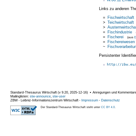
Links zu anderen Th
=
Fischwirtschaft
>
Teichwirtschaft
>
Austernwirtscha
=
Fischindustrie
=
Fischerei
(aus
D
=
Fischereiwesen
~
Fischverarbeitu
Persistenter Identif
http://zbw.eu
Standard-Thesaurus Wirtschaft (v
9.20
,
2025-12-16
) ▪ Anregungen und Kommentar
Mailinglisten:
stw-announce
,
stw-user
ZBW - Leibniz-Informationszentrum Wirtschaft
-
Impressum
-
Datenschutz
Der Standard-Thesaurus Wirtschaft steht unter
CC BY 4.0
.