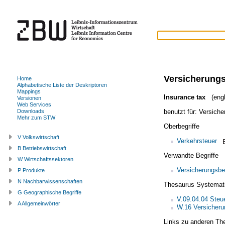
Versicherungs
Home
Alphabetische Liste der Deskriptoren
Mappings
Insurance tax
(engl
Versionen
Web Services
benutzt für:
Versiche
Downloads
Mehr zum STW
Oberbegriffe
V Volkswirtschaft
Verkehrsteuer
B Betriebswirtschaft
Verwandte Begriffe
W Wirtschaftssektoren
Versicherungsbe
P Produkte
N Nachbarwissenschaften
Thesaurus Systemat
G Geographische Begriffe
V.09.04.04 Steu
A Allgemeinwörter
W.16 Versicheru
Links zu anderen Th