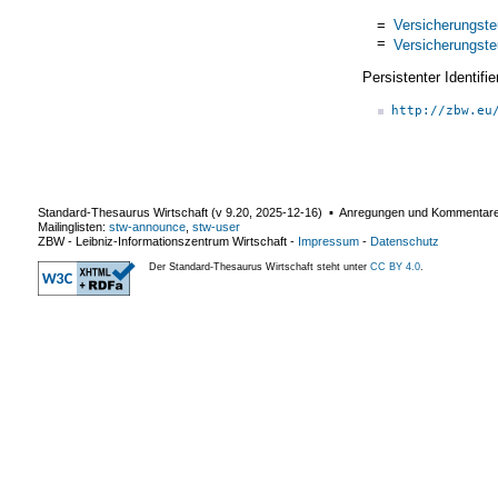
=
Versicherungste
=
Versicherungste
Persistenter Identif
http://zbw.eu
Standard-Thesaurus Wirtschaft (v
9.20
,
2025-12-16
) ▪ Anregungen und Kommentar
Mailinglisten:
stw-announce
,
stw-user
ZBW - Leibniz-Informationszentrum Wirtschaft
-
Impressum
-
Datenschutz
Der Standard-Thesaurus Wirtschaft steht unter
CC BY 4.0
.