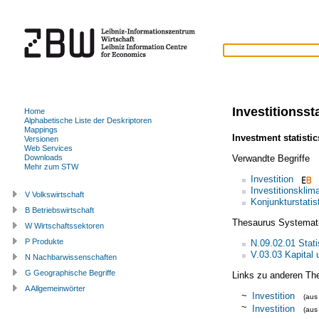
Investitionssta
Home
Alphabetische Liste der Deskriptoren
Mappings
Investment statistic
Versionen
Web Services
Verwandte Begriffe
Downloads
Mehr zum STW
Investition
Investitionsklim
V Volkswirtschaft
Konjunkturstatis
B Betriebswirtschaft
Thesaurus Systemat
W Wirtschaftssektoren
P Produkte
N.09.02.01 Stati
V.03.03 Kapital 
N Nachbarwissenschaften
G Geographische Begriffe
Links zu anderen Th
A Allgemeinwörter
~
Investition
(au
~
Investition
(au