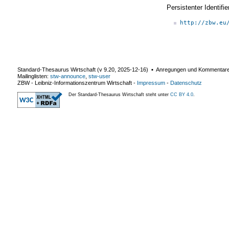
Persistenter Identif
http://zbw.eu
Standard-Thesaurus Wirtschaft (v
9.20
,
2025-12-16
) ▪ Anregungen und Kommentar
Mailinglisten:
stw-announce
,
stw-user
ZBW - Leibniz-Informationszentrum Wirtschaft
-
Impressum
-
Datenschutz
Der Standard-Thesaurus Wirtschaft steht unter
CC BY 4.0
.