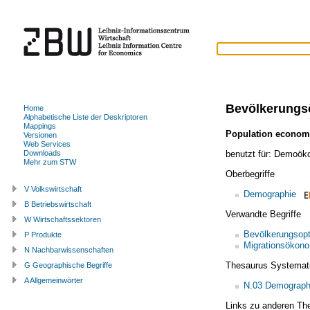
Bevölkerung
Home
Alphabetische Liste der Deskriptoren
Mappings
Population econom
Versionen
Web Services
benutzt für:
Demoök
Downloads
Mehr zum STW
Oberbegriffe
V Volkswirtschaft
Demographie
B Betriebswirtschaft
Verwandte Begriffe
W Wirtschaftssektoren
Bevölkerungsop
P Produkte
Migrationsökon
N Nachbarwissenschaften
Thesaurus Systemat
G Geographische Begriffe
A Allgemeinwörter
N.03 Demograph
Links zu anderen Th