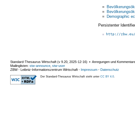
=
Bevölkerungsö
=
Bevölkerungsö
=
Demographic e
Persistenter Identif
http://zbw.eu
Standard-Thesaurus Wirtschaft (v
9.20
,
2025-12-16
) ▪ Anregungen und Kommentar
Mailinglisten:
stw-announce
,
stw-user
ZBW - Leibniz-Informationszentrum Wirtschaft
-
Impressum
-
Datenschutz
Der Standard-Thesaurus Wirtschaft steht unter
CC BY 4.0
.