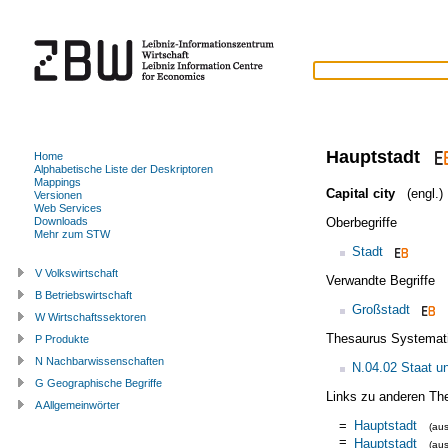
Hauptstadt
Home
Alphabetische Liste der Deskriptoren
Mappings
Capital city
(engl.)
Versionen
Web Services
Oberbegriffe
Downloads
Mehr zum STW
Stadt
V Volkswirtschaft
Verwandte Begriffe
B Betriebswirtschaft
Großstadt
W Wirtschaftssektoren
Thesaurus Systemat
P Produkte
N Nachbarwissenschaften
N.04.02 Staat u
G Geographische Begriffe
Links zu anderen Th
A Allgemeinwörter
=
Hauptstadt
(au
=
Hauptstadt
(au