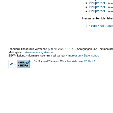
=
Hauptstadt
(au
=
Hauptstadt
(au
=
Hauptstadt
(au
Persistenter Identif
http://zbw.eu
Standard-Thesaurus Wirtschaft (v
9.20
,
2025-12-16
) ▪ Anregungen und Kommentar
Mailinglisten:
stw-announce
,
stw-user
ZBW - Leibniz-Informationszentrum Wirtschaft
-
Impressum
-
Datenschutz
Der Standard-Thesaurus Wirtschaft steht unter
CC BY 4.0
.